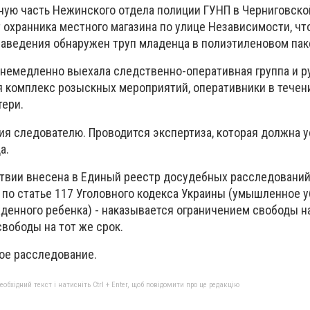
ную часть Нежинского отдела полиции ГУНП в Черниговско
 охранника местного магазина по улице Независимости, чт
 заведения обнаружен труп младенца в полиэтиленовом пак
немедленно выехала следственно-оперативная группа и р
я комплекс розыскных мероприятий, оперативники в течен
тери.
ия следователю. Проводится экспертиза, которая должна 
а.
вии внесена в Единый реестр досудебных расследований
 по статье 117 Уголовного кодекса Украины (умышленное 
денного ребенка) - наказывается ограничением свободы на
вободы на тот же срок.
ое расследование.
бхідний текст і натисніть Ctrl + Enter, щоб повідомити про це редакцію