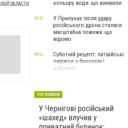
кольору води: що виявили
СКОЙ ОБЛАСТИ
У Прилуках після удару
09:47
російського дрона сталася
масштабна пожежа: що
відомо
Суботній рецепт: латвійські
08:52
пиріжки з беконом і
цибулею
ТОП НОВИНИ
У Чернігові російський
«шахед» влучив у
приватний будинок: