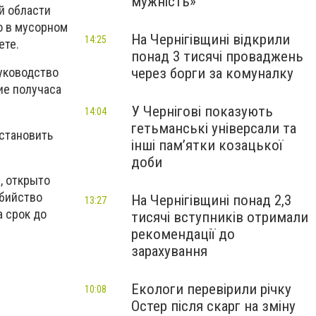
мужність»
й области
о в мусорном
На Чернігівщині відкрили
14:25
ете.
понад 3 тисячі проваджень
через борги за комуналку
уководство
ие получаса
У Чернігові показують
14:04
гетьманські універсали та
установить
інші пам’ятки козацької
доби
, открыто
убийство
На Чернігівщині понад 2,3
13:27
 срок до
тисячі вступників отримали
рекомендації до
зарахування
Екологи перевірили річку
10:08
Остер після скарг на зміну