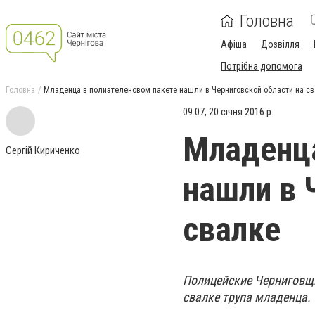
Головна
Афіша
Дозвілля
Потрібна допомога
Головна
Младенца в полиэтеленовом пакете нашли в Черниговской области на с
09:07, 20 січня 2016 р.
Младенца
Сергій Кириченко
нашли в 
свалке
Полицейские Черниговщи
свалке трупа младенца.