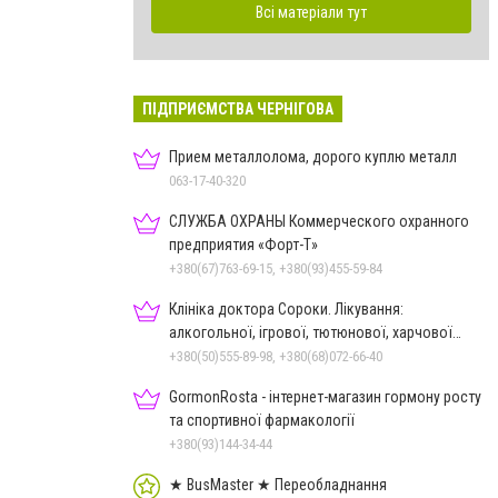
Всі матеріали тут
ПІДПРИЄМСТВА ЧЕРНІГОВА
Прием металлолома, дорого куплю металл
063-17-40-320
СЛУЖБА ОХРАНЫ Коммерческого охранного
предприятия «Форт-Т»
+380(67)763-69-15, +380(93)455-59-84
Клініка доктора Сороки. Лікування:
алкогольної, ігрової, тютюнової, харчової
залежностей, неврозів т
+380(50)555-89-98, +380(68)072-66-40
GormonRosta - інтернет-магазин гормону росту
та спортивної фармакології
+380(93)144-34-44
★ BusMaster ★ Переобладнання