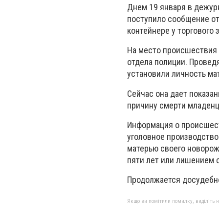
Днем 19 января в дежур
поступило сообщение от
контейнере у торгового
На место происшествия 
отдела полиции. Провед
установили личность ма
Сейчас она дает показан
причину смерти младенц
Информация о происшест
уголовное производство
матерью своего новорож
пяти лет или лишением с
Продолжается досудебн
Якщо ви помітили помилку, виділіть нео