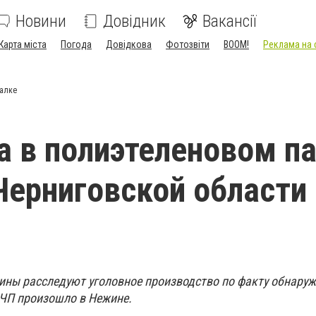
Новини
Довідник
Вакансії
Карта міста
Погода
Довідкова
Фотозвіти
BOOM!
Реклама на 
валке
 в полиэтеленовом п
Черниговской области
ны расследуют уголовное производство по факту обнаруж
 ЧП произошло в Нежине.