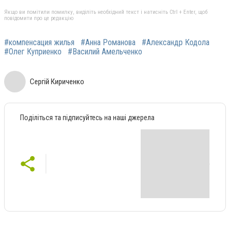
Якщо ви помітили помилку, виділіть необхідний текст і натисніть Ctrl + Enter, щоб
повідомити про це редакцію
#компенсация жилья
#Анна Романова
#Александр Кодола
#Олег Куприенко
#Василий Амельченко
Сергій Кириченко
Поділіться та підписуйтесь на наші джерела