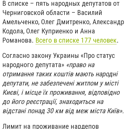
В списке – пять народных депутатов от
Черниговской области – Василий
Амельченко, Олег Дмитренко, Александр
Кодола, Олег Куприенко и Анна
Романова.
Всего в списке 177 человек
.
Согласно закону Украины «Про статус
народного депутата»
«право на
отримання таких коштів мають народні
депутати, не забезпечені житлом у місті
Києві, і місце їх проживання, відповідно
до його реєстрації, знаходиться на
відстані понад 30 км від меж міста Київ».
Лимит на проживание нардепов