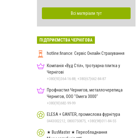
Всі матеріали тут
ПІДПРИЄМСТВА ЧЕРНІГОВА
hotline.finance: Сервіс Онлайн Страхування
Компанія «Вуд Стіл», тротуарна плитка у
Чернігові
+380(93)364-16-88, +380(67)662-84-87
Профнастил Чернигов, металлочерепица
Чернигов, ООО "Омега 3000"
+380(93)682-99-99
ELESA + GANTER, промислова фурнітура
0443002212, 0800750875, +380(98)011-84-55
★ BusMaster ★ Переобладнання