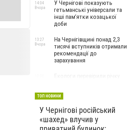
У Чернігові показують
14:04
Вчора
гетьманські універсали та
інші пам’ятки козацької
доби
На Чернігівщині понад 2,3
13:27
Вчора
тисячі вступників отримали
рекомендації до
зарахування
Екологи перевірили річку
10:08
Вчора
Остер після скарг на зміну
кольору води: що виявили
ТОП НОВИНИ
У Чернігові російський
«шахед» влучив у
приватний будинок: