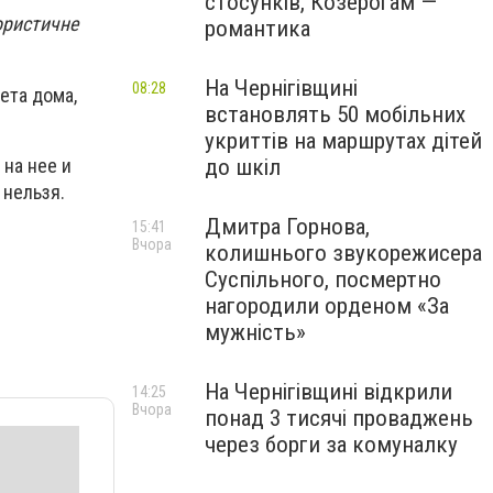
стосунків, Козерогам —
ористичне
романтика
На Чернігівщині
08:28
ета дома,
встановлять 50 мобільних
укриттів на маршрутах дітей
на нее и
до шкіл
 нельзя.
Дмитра Горнова,
15:41
Вчора
колишнього звукорежисера
Суспільного, посмертно
нагородили орденом «За
мужність»
На Чернігівщині відкрили
14:25
Вчора
понад 3 тисячі проваджень
через борги за комуналку