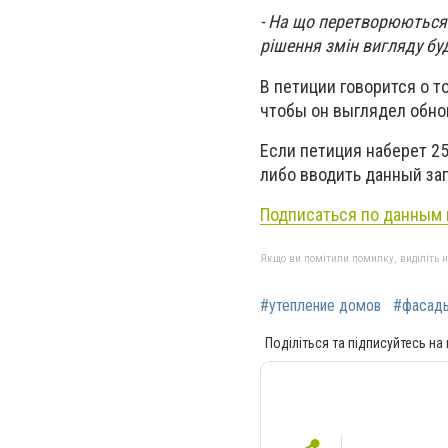
- На що перетворюються 
рішення змін вигляду бу
В петиции говорится о т
чтобы он выглядел обно
Если петиция наберет 25
либо вводить данный зап
Подписаться по данным
Якщо ви помітили помилку, виділіть нео
#утепление домов
#фасад
Поділіться та підписуйтесь на