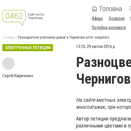
Головна
Афіша
Дозвілля
Потрібна допомога
Головна
Разноцветное утепление домов в Чернигове хотят запретить
15:10, 29 квітня 2016 р.
ЭЛЕКТРОННЫЕ ПЕТИЦИИ
Разноцве
Чернигов
Сергій Кириченко
На сайте местных элект
многоэтажек, при котор
Автор петиции предлагае
различными цветами в п