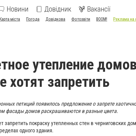
Новини
Довідник
Вакансії
Карта міста
Погода
Довідкова
Фотозвіти
BOOM!
Реклама на 
тное утепление домов
е хотят запретить
ронных петиций появилось предложение о запрете хаотично
ом фасады домов раскрашиваются в разные цвета.
т запретить покраску утепленных стен в черниговских до
ределах одного здания.