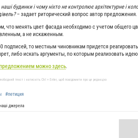
наші будинки і чому ніхто не контролює архітектурне і кол
дівель?
– задает риторический вопрос автор предложения.
ом, что менять цвет фасада необходимо с учетом общего цв
вленным, а не искаженным.
0 подписей, то местным чиновникам придется реагировать 
рет, либо искать аргументы, по которым реализовать идею
 предложением можно здесь
.
бхідний текст і натисніть Ctrl + Enter, щоб повідомити про це редакцію
ы
#петиция
 наші джерела