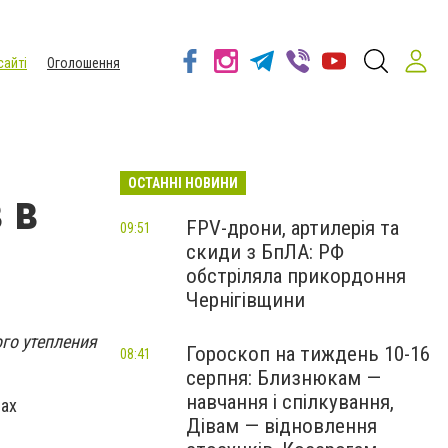
сайті
Оголошення
ОСТАННІ НОВИНИ
 в
FPV-дрони, артилерія та
09:51
скиди з БпЛА: РФ
обстріляла прикордоння
Чернігівщини
го утепления
Гороскоп на тиждень 10-16
08:41
серпня: Близнюкам —
навчання і спілкування,
мах
Дівам — відновлення