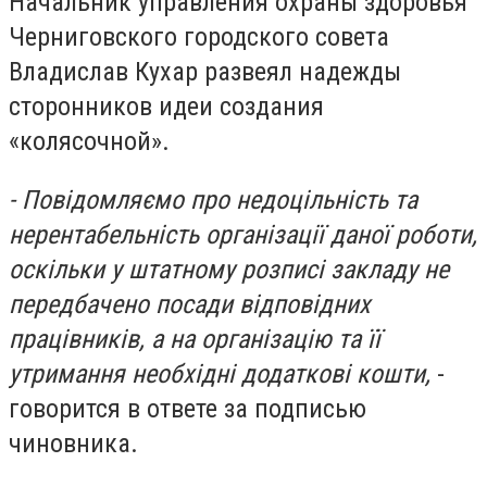
Начальник управления охраны здоровья
Черниговского городского совета
Владислав Кухар развеял надежды
сторонников идеи создания
«колясочной».
- Повідомляємо про недоцільність та
нерентабельність організації даної роботи,
оскільки у штатному розписі закладу не
передбачено посади відповідних
працівників, а на організацію та її
утримання необхідні додаткові кошти,
-
говорится в ответе за подписью
чиновника.