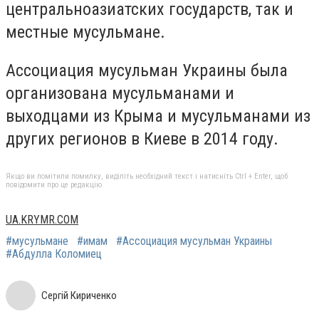
центральноазиатских государств, так и
местные мусульмане.
Ассоциация мусульман Украины была
организована мусульманами и
выходцами из Крыма и мусульманами из
других регионов в Киеве в 2014 году.
Якщо ви помітили помилку, виділіть необхідний текст і натисніть Ctrl + Enter, щоб
повідомити про це редакцію
UA.KRYMR.COM
#мусульмане
#имам
#Ассоциация мусульман Украины
#Абдулла Коломиец
Сергій Кириченко