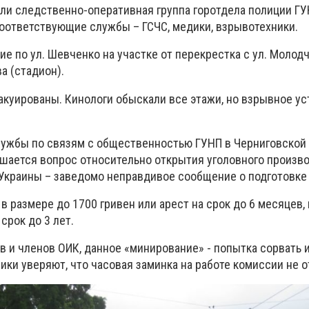
ли следственно-оперативная группа горотдела полиции ГУ
соответствующие службы – ГСЧС, медики, взрывотехники.
 по ул. Шевченко на участке от перекрестка с ул. Молодч
а (стадион).
акуированы. Кинологи обыскали все этажи, но взрывное ус
лужбы по связям с общественностью ГУНП в Черниговской
ешается вопрос относительно открытия уголовного произво
К Украины – заведомо неправдивое сообщение о подготовке
в размере до 1700 гривен или арест на срок до 6 месяцев,
срок до 3 лет.
в и членов ОИК, данное «минирование» - попытка сорвать 
ики уверяют, что часовая заминка на работе комиссии не о