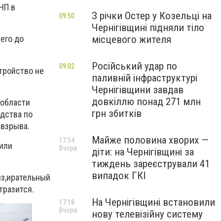
НП в
З річки Остер у Козельці на
09:50
Чернігівщині підняли тіло
місцевого жителя
его до
Російський удар по
09:02
тройство не
паливній інфраструктурі
Чернігівщини завдав
довкіллю понад 271 млн
 области
грн збитків
дства по
 взрыва.
Майже половина хворих —
17:54
 или
Вчора
діти: на Чернігівщині за
тиждень зареєстрували 41
випадок ГКІ
из,ирательный
тразится.
На Чернігівщині встановили
17:18
Вчора
нову телевізійну систему