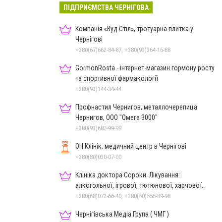
ПІДПРИЄМСТВА ЧЕРНІГОВА
Компанія «Вуд Стіл», тротуарна плитка у
Чернігові
+380(67)662-84-87, +380(93)364-16-88
GormonRosta - інтернет-магазин гормону росту
та спортивної фармакології
+380(93)144-34-44
Профнастил Чернигов, металлочерепица
Чернигов, ООО "Омега 3000"
+380(93)682-99-99
ОН Клінік, медичний центр в Чернігові
+380(80)030-07-00
Клініка доктора Сороки. Лікування:
алкогольної, ігрової, тютюнової, харчової
залежностей, неврозів т
+380(68)072-66-40, +380(50)555-89-98
Чернігівська Медіа Група ( ЧМГ )