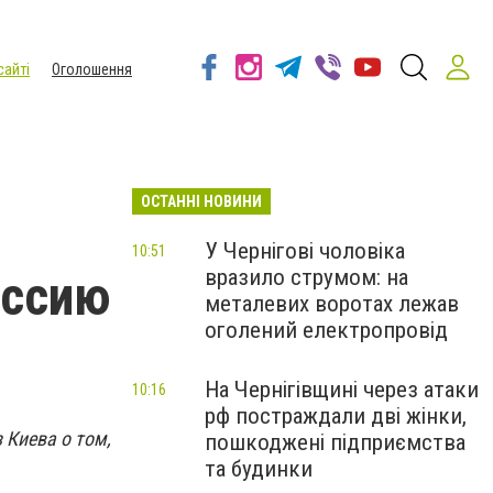
сайті
Оголошення
ОСТАННІ НОВИНИ
У Чернігові чоловіка
10:51
вразило струмом: на
иссию
металевих воротах лежав
оголений електропровід
На Чернігівщині через атаки
10:16
рф постраждали дві жінки,
 Киева о том,
пошкоджені підприємства
та будинки