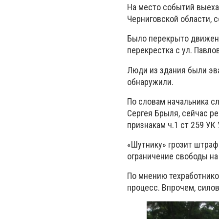
На место событий выеха
Черниговской области, 
Было перекрыто движение
перекрестка с ул. Павлов
Люди из здания были эв
обнаружили.
По словам начальника с
Сергея Брыля, сейчас р
признакам ч.1 ст 259 У
«Шутнику» грозит штраф 
ограничение свободы на 
По мнению техработнико
процесс. Впрочем, силов