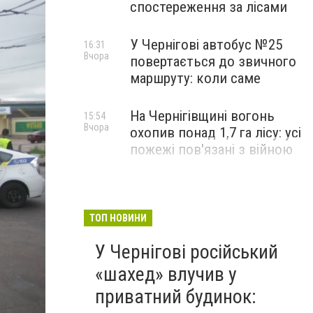
спостереження за лісами
У Чернігові автобус №25
16:31
Вчора
повертається до звичного
маршруту: коли саме
На Чернігівщині вогонь
15:54
Вчора
охопив понад 1,7 га лісу: усі
пожежі пов'язані з війною
ТОП НОВИНИ
У Чернігові російський
«шахед» влучив у
приватний будинок: