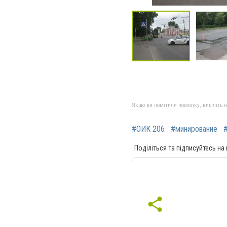
Якщо ви помітили помилку, виділіть нео
#ОИК 206
#минирование
Поділіться та підписуйтесь на