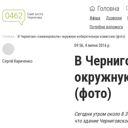
Головна
Афіша
Дозвілля
Потрібна допомога
Головна
В Чернигове «заминировали» окружную избирательную комиссию (фото)
09:56, 4 липня 2016 р.
В Черниг
Сергій Кириченко
окружну
(фото)
Сегодня утром около 8.
что здание Черниговско