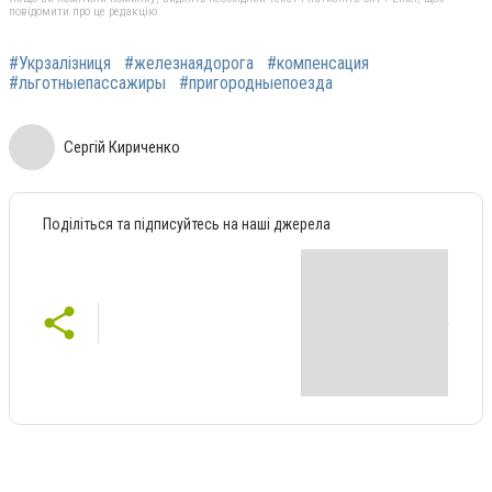
повідомити про це редакцію
#Укрзалізниця
#железнаядорога
#компенсация
#льготныепассажиры
#пригородныепоезда
Сергій Кириченко
Поділіться та підписуйтесь на наші джерела