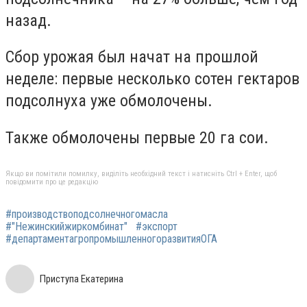
назад.
Сбор урожая был начат на прошлой
неделе: первые несколько сотен гектаров
подсолнуха уже обмолочены.
Также обмолочены первые 20 га сои.
Якщо ви помітили помилку, виділіть необхідний текст і натисніть Ctrl + Enter, щоб
повідомити про це редакцію
#производствоподсолнечногомасла
#"Нежинскийжиркомбинат"
#экспорт
#департаментагропромышленногоразвитияОГА
Приступа Екатерина