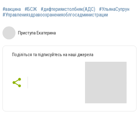
#вакцина
#БСЖ
#дифтерияистолбняк(АДС)
#УльянаСупрун
#Управленияздравоохраненияоблгосадминистрации
Приступа Екатерина
Поділіться та підписуйтесь на наші джерела