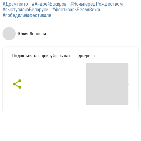
#Драмтеатр
#АндрейБакиров
#НочьпередРождеством
#выступиливБеларуси
#фестивальБелаяВежа
#победилинафестивале
Юлия Лозовая
Поділіться та підписуйтесь на наші джерела