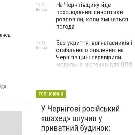
На Чернігівщину йде
17:49
Вчора
похолодання: синоптики
розповіли, коли зміниться
погода
лись:
Без укриття, вогнегасників і
17:16
Вчора
стабільного опалення: на
Чернігівщині перевірили
модульне містечко для ВПО
уда
ТОП НОВИНИ
У Чернігові російський
«шахед» влучив у
приватний будинок: