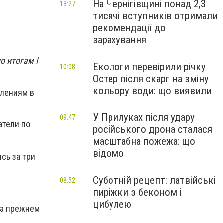
На Чернігівщині понад 2,3
13:27
тисячі вступників отримали
рекомендації до
зарахування
о итогам I
Екологи перевірили річку
10:08
Остер після скарг на зміну
кольору води: що виявили
влениям в
У Прилуках після удару
09:47
атели по
російського дрона сталася
масштабна пожежа: що
відомо
сь за три
Суботній рецепт: латвійські
08:52
пиріжки з беконом і
цибулею
на прежнем