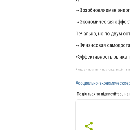
-«Возобновляемая энерг
-«Экономическая эффект
Печально, но по двум о
-«Финансовая самодостат
«Эффективность рынка тр
Якщо ви помітили помилку, виділіть нео
#социально-экономическоер
Поділіться та підписуйтесь на