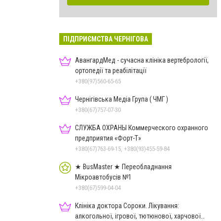
ПІДПРИЄМСТВА ЧЕРНІГОВА
АвангардМед - сучасна клініка вертебрології,
ортопедії та реабілітації
+380(97)560-65-65
Чернігівська Медіа Група ( ЧМГ )
+380(67)757-07-30
СЛУЖБА ОХРАНЫ Коммерческого охранного
предприятия «Форт-Т»
+380(67)763-69-15, +380(93)455-59-84
★ BusMaster ★ Переобладнання
Мікроавтобусів №1
+380(67)599-04-04
Клініка доктора Сороки. Лікування:
алкогольної, ігрової, тютюнової, харчової