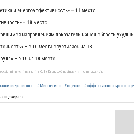
етика и энергоэффективность» – 11 место;
ивность» – 18 место.
ставшимся направлениям показатели нашей области ухудши
очность» – с 10 места спустилась на 13.
уда» – с 16 на 18 место.
бхідний текст і натисніть Ctrl + Enter, щоб повідомити про це редакцію
азвитиерегионов
#Минрегион
#оценки
#эффективностьрынкатр
 наші джерела