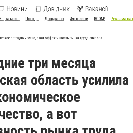
Новини
Довідник
Вакансії
Карта міста
Погода
Довідкова
Фотозвіти
BOOM!
Реклама на 
еское сотрудничество, а вот эффективность рынка труда снизила
дние три месяца
ская область усилила
кономическое
чество, а вот
ность рынка труда