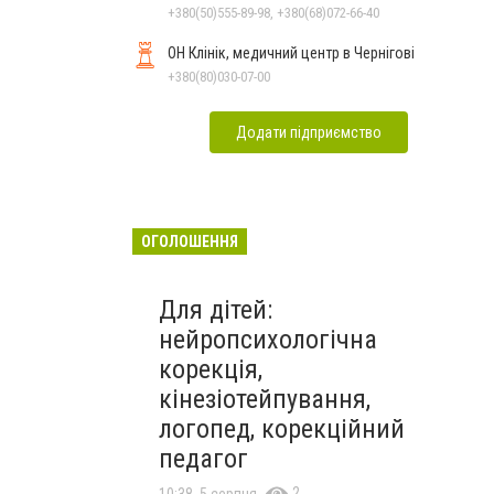
залежностей, неврозів т
+380(50)555-89-98, +380(68)072-66-40
ОН Клінік, медичний центр в Чернігові
+380(80)030-07-00
Додати підприємство
ОГОЛОШЕННЯ
Для дітей:
нейропсихологічна
корекція,
кінезіотейпування,
логопед, корекційний
педагог
2
10:38, 5 серпня