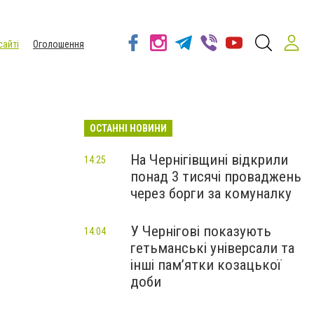
сайті
Оголошення
ОСТАННІ НОВИНИ
На Чернігівщині відкрили
14:25
понад 3 тисячі проваджень
через борги за комуналку
У Чернігові показують
14:04
гетьманські універсали та
інші пам’ятки козацької
доби