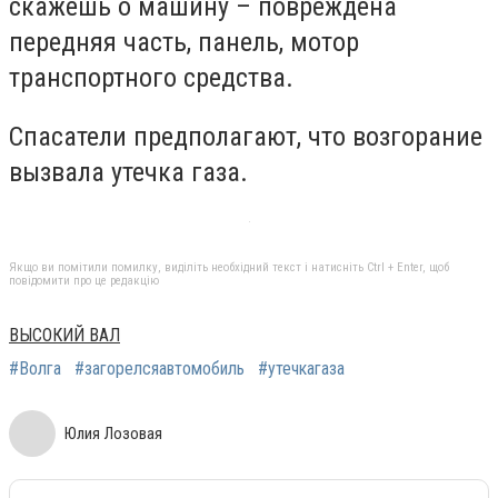
скажешь о машину – повреждена
передняя часть, панель, мотор
транспортного средства.
Спасатели предполагают, что возгорание
вызвала утечка газа.
Якщо ви помітили помилку, виділіть необхідний текст і натисніть Ctrl + Enter, щоб
повідомити про це редакцію
ВЫСОКИЙ ВАЛ
#Волга
#загорелсяавтомобиль
#утечкагаза
Юлия Лозовая