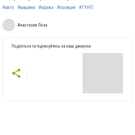
#авто
#машина
#кража
#полиция
#ГУНП
Анастасия Лоза
Поділіться та підписуйтесь на наші джерела