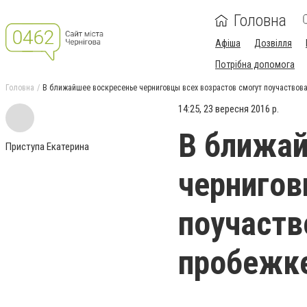
Головна
Афіша
Дозвілля
Потрібна допомога
Головна
В ближайшее воскресенье черниговцы всех возрастов смогут поучаствов
14:25, 23 вересня 2016 р.
В ближай
Приступа Екатерина
чернигов
поучаств
пробежк