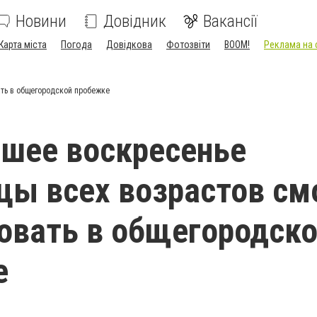
Новини
Довідник
Вакансії
Карта міста
Погода
Довідкова
Фотозвіти
BOOM!
Реклама на 
ать в общегородской пробежке
шее воскресенье
цы всех возрастов см
овать в общегородск
е