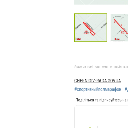
Якщо ви помітили помилку, виділіть нео
CHERNIGIV-RADA.GOV.UA
#спортивныйполмарафон
#
Поділіться та підписуйтесь на