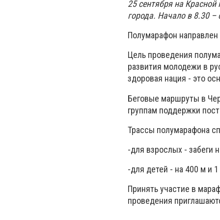
25 сентября на Красной
города. Начало в 8.30 –
Полумарафон направлен н
Цель проведения полума
развития молодежи в рус
здоровая нация - это о
Беговые маршруты в Чер
группам поддержки пост
Трассы полумарафона сп
-для взрослых - забеги на
-для детей - на 400 м и 1
Принять участие в мара
проведения приглашаютс