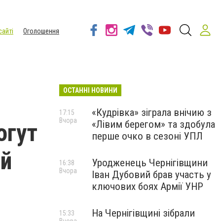
сайті
Оголошення
ОСТАННІ НОВИНИ
«Кудрівка» зіграла внічию з
17:15
Вчора
«Лівим берегом» та здобула
огут
перше очко в сезоні УПЛ
ой
Уродженець Чернігівщини
16:38
Вчора
Іван Дубовий брав участь у
ключових боях Армії УНР
На Чернігівщині зібрали
15:33