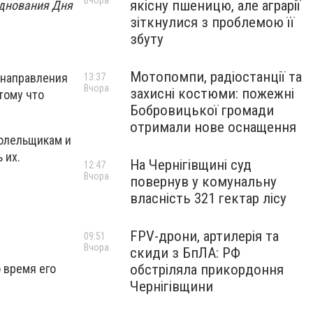
Вчора
якісну пшеницю, але аграрії
зднования Дня
зіткнулися з проблемою її
збуту
Мотопомпи, радіостанції та
 направления
13:37
Вчора
захисні костюми: пожежні
тому что
Бобровицької громади
отримали нове оснащення
болельщикам и
 их.
На Чернігівщині суд
12:47
Вчора
повернув у комунальну
власність 321 гектар лісу
FPV-дрони, артилерія та
09:51
Вчора
скиди з БпЛА: РФ
обстріляла прикордоння
 время его
Чернігівщини