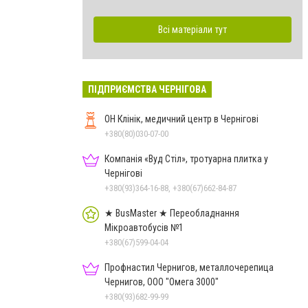
Всі матеріали тут
ПІДПРИЄМСТВА ЧЕРНІГОВА
ОН Клінік, медичний центр в Чернігові
+380(80)030-07-00
Компанія «Вуд Стіл», тротуарна плитка у
Чернігові
+380(93)364-16-88, +380(67)662-84-87
★ BusMaster ★ Переобладнання
Мікроавтобусів №1
+380(67)599-04-04
Профнастил Чернигов, металлочерепица
Чернигов, ООО "Омега 3000"
+380(93)682-99-99