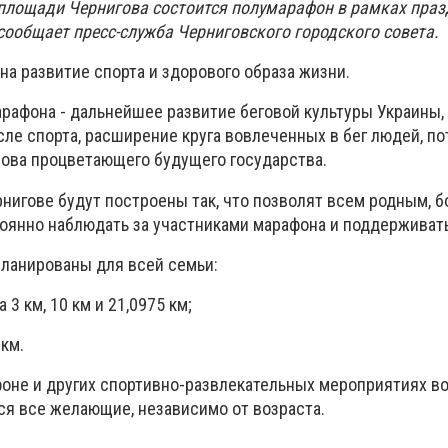
 площади Чернигова состоится полумарафон в рамках пра
 сообщает пресс-служба Черниговского городского совета.
а развитие спорта и здорового образа жизни.
рафона - дальнейшее развитие беговой культуры Украины,
ле спорта, расширение круга вовлеченных в бег людей, по
снова процветающего будущего государства.
нигове будут построены так, что позволят всем родным, 
оянно наблюдать за участниками марафона и поддерживать
ланированы для всей семьи:
 3 км, 10 км и 21,0975 км;
 км.
фоне и других спортивно-развлекательных мероприятиях во
я все желающие, независимо от возраста.