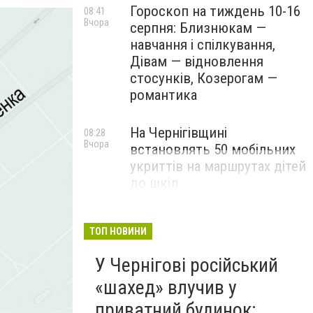
Гороскоп на тиждень 10-16
08:41
Вчора
серпня: Близнюкам —
навчання і спілкування,
Дівам — відновлення
стосунків, Козерогам —
романтика
На Чернігівщині
08:28
Вчора
встановлять 50 мобільних
укриттів на маршрутах дітей
до шкіл
ТОП НОВИНИ
У Чернігові російський
«шахед» влучив у
приватний будинок: