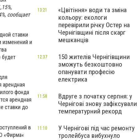
,15%,
«Цвітіння» води та зміна
13:21
4%, сообщает
кольору: екологи
перевірили річку Остер на
Чернігівщині після скарг
дной ставки
мешканців
 изменений и
тва
150 жителів Чернігівщини
 будет
12:37
зможуть безкоштовно
опанувати професію
для
електрика
я арендная
жилого фонда
Вдруге з початку серпня: у
11:58
ется арендная
Чернігові знову зафіксували
ые ставки до
температурний рекорд
оступлений в
У Чернігові під час ремонту
11:10
ОО «Фирма«
тролейбуса вибухнуло