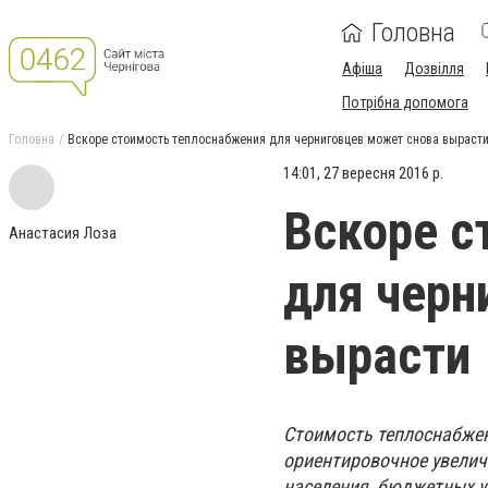
Головна
Афіша
Дозвілля
Потрібна допомога
Головна
Вскоре стоимость теплоснабжения для черниговцев может снова выраст
14:01, 27 вересня 2016 р.
Вскоре с
Анастасия Лоза
для черн
вырасти
Стоимость теплоснабжен
ориентировочное увелич
населения, бюджетных у