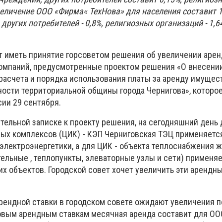
увеличение ООО «Фирма« ТехНова» для населения составит 1
ругих потребителей - 0,8%, религиозных организаций - 1,6
т иметь принятие горсоветом решения об увеличении арен
омпаний, предусмотренные проектом решения «О внесении
расчета и порядка использования платы за аренду имущес
ости территориальной общины города Чернигова», которое
сии 29 сентября.
тельной записке к проекту решения, на сегодняшний день 
х комплексов (ЦИК) - КЭП Черниговская ТЭЦ применяетс
К электроэнергетики, а для ЦИК - объекта теплоснабжения 
тельные , теплопункты, элеваторные узлы и сети) применя
угих объектов. Городской совет хочет увеличить эти арендн
рендной ставки в городском совете ожидают увеличения п
овым арендным ставкам месячная аренда составит для О