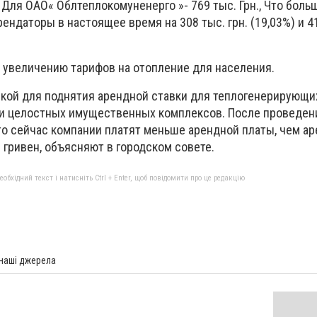
., Для ОАО« Облтеплокомуненерго »- 769 тыс. Грн., Что бол
ендаторы в настоящее время на 308 тыс. грн. (19,03%) и 41
к увеличению тарифов на отопление для населения.
кой для поднятия арендной ставки для теплогенерирующи
и целостных имущественных комплексов. После проведен
что сейчас компании платят меньше арендной платы, чем а
 гривен, объясняют в городском совете.
бхідний текст і натисніть Ctrl + Enter, щоб повідомити про це редакцію
 наші джерела