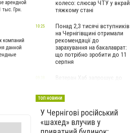
ьше арендной
колесо: слюсар ЧТУ у вкрай
 тыс. Грн.
тяжкому стані
Понад 2,3 тисячі вступників
10:25
на Чернігівщині отримали
рекомендації до
х компаний
зарахування на бакалаврат:
ия данной
що потрібно зробити до 11
рендные
серпня
Ветеран Хаб запрошує до
09:38
безоплатних психологічних
та інших консультацій
воїнів та їхніх близьких з
ТОП НОВИНИ
Чернігівщини
У Чернігові російський
«шахед» влучив у
приватний будинок: