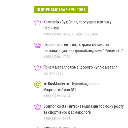
ПІДПРИЄМСТВА ЧЕРНІГОВА
Компанія «Вуд Стіл», тротуарна плитка у
Чернігові
+380(93)364-16-88, +380(67)662-84-87
Охранное агентство, охрана объектов,
сигнализация, ввидеонаблюдение "Реламакс"
+380(67)461-17-70
Прием металлолома, дорого куплю металл
063-17-40-320
★ BusMaster ★ Переобладнання
Мікроавтобусів №1
+380(67)599-04-04
GormonRosta - інтернет-магазин гормону росту
та спортивної фармакології
+380(93)144-34-44