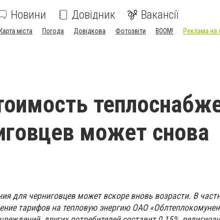
Новини
Довідник
Вакансії
Карта міста
Погода
Довідкова
Фотозвіти
BOOM!
Реклама на 
и
тоимость теплоснабж
иговцев может снова
ия для черниговцев может вскоре вновь возрасти. В частн
ение тарифов на тепловую энергию ОАО «Облтеплокомунен
чреждений, других потребителей составит 0,15%, религиоз