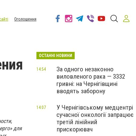
сайті
Оголошення
ОСТАННІ НОВИНИ
ения
За одного незаконно
14:54
виловленого рака — 3332
гривні: на Чернігівщині
вводять заборону
У Чернігівському медцентрі
14:07
сучасної онкології запрацює
ости,
третій лінійний
ерго» для
прискорювач
ных