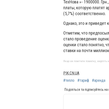
ТехНова »- 1900000. Грн
платы, которую платят ар
(5,7%) соответственно.
Однако, это и приведет 
Отметим, что предпосыл
стало проведение оценк
оценки стало понятно, 
ставки на почти миллион
Якщо ви помітили помилку, виділіть нео
PIK.CN.UA
#тепло
#тариф
#аренда
Поділіться та підписуйтесь на