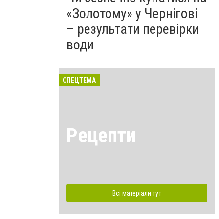
«Золотому» у Чернігові
– результати перевірки
води
СПЕЦТЕМА
Рецепти
Всі матеріали тут