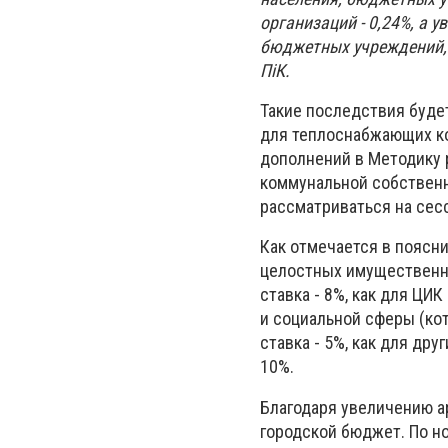
организаций - 0,24%, а 
бюджетных учреждений, д
ПіК.
Такие последствия буде
для теплоснабжающих к
дополнений в Методику 
коммунальной собственн
рассматриваться на сес
Как отмечается в поясни
целостных имущественны
ставка - 8%, как для ЦИ
и социальной сферы (ко
ставка - 5%, как для др
10%.
Благодаря увеличению а
городской бюджет. По н