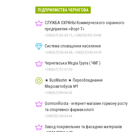
ПІДПРИЄМСТВА ЧЕРНІГОВА
СЛУЖБА ОХРАНЫ Коммерческого охранного
предприятия «Форт-Т»
+380(67)763-69-15, +380(93)455-59-84
Система сповіщення населення
+380(67)350-44-68, +380(67)340-49-59
Чернігівська Медіа Група ( ЧМГ )
+380(67)757-07-30
★ BusMaster ★ Переобладнання
Мікроавтобусів №1
+380(67)599-04-04
GormonRosta - інтернет-магазин гормону росту
та спортивної фармакології
+380(93)144-34-44
Завод покрівельних та фасадних матеріалів