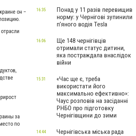
Понад у 11 разів перевищив
16:35
краине он –
норму: у Чернігові зупинили
позицию.
пʼяного водія Tesla
 отрасли
Ще 148 чернігівців
16:06
отримали статус дитини,
яка постраждала внаслідок
війни
дуктов,
одстве
«Час ще є, треба
15:31
використати його
максимально ефективно»:
прирост
Чаус розповів на засіданні
РНБО про підготовку
Чернігівщини до зими
раины за
место по
Чернігівська міська рада
14:44