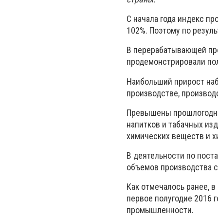
С начала года индекс пр
102%. Поэтому по резул
В перерабатывающей про
продемонстрировали по
Наибольший прирост наб
производстве, производ
Превышены прошлогодни
напитков и табачных изд
химических веществ и х
В деятельности по поста
объемов производства с
Как отмечалось ранее, в
первое полугодие 2016 
промышленности.