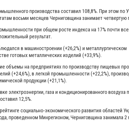
омышленного производства составил 108,8%. При этом по У
ьтатам восьми месяцев Черниговщина занимает четвертую 
мышленности при общем росте индекса на 17% почти все
ложительный результат.
людался в машиностроении (+26,2%) и металлургическом
стве готовых металлических изделий (+33,9%).
е объемы на предприятиях по производству пищевых про
елий (+24,6%), в легкой промышленности (+22,2%), произв
имической продукции (+21,1%).
вке электроэнергии, газа и кондиционированного воздуха 
оставил 12,5%.
 рейтинге социально-экономического развития областей Ук
года, проведенном Минрегионом, Черниговщина занимала 2 