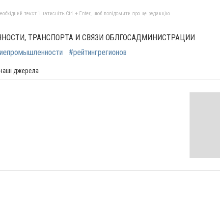
бхідний текст і натисніть Ctrl + Enter, щоб повідомити про це редакцію
НОСТИ, ТРАНСПОРТА И СВЯЗИ ОБЛГОСАДМИНИСТРАЦИИ
тиепромышленности
#рейтингрегионов
 наші джерела