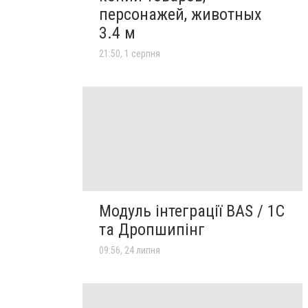
персонажей, животных
3.4 м
21:50, 1 серпня
Модуль інтеграції BAS / 1C
та Дропшипінг
09:56, 24 липня