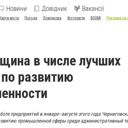
Новини
Довідник
Вакансії
Карта міста
Погода
Довідкова
Фотозвіти
BOOM!
Реклама на 
щина в числе лучших
 по развитию
енности
боте предприятий в январе–августе этого года Черниговск
развитию промышленной сферы среди административный т