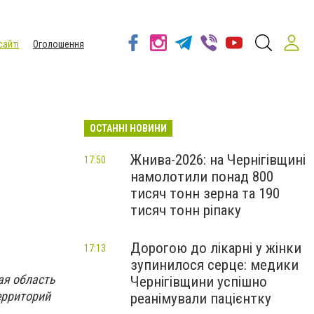
сайті
Оголошення
ОСТАННІ НОВИНИ
Жнива-2026: на Чернігівщині
17:50
намолотили понад 800
тисяч тонн зерна та 190
тисяч тонн ріпаку
Дорогою до лікарні у жінки
17:13
зупинилося серце: медики
ая область
Чернігівщини успішно
ерриторий
реанімували пацієнтку