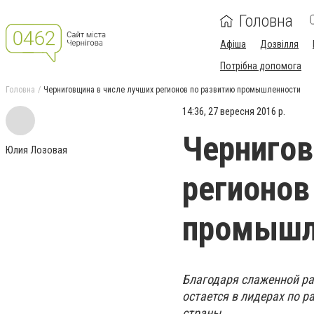
Головна
Афіша
Дозвілля
Потрібна допомога
Головна
Черниговщина в числе лучших регионов по развитию промышленности
14:36, 27 вересня 2016 р.
Чернигов
Юлия Лозовая
регионов
промышл
Благодаря слаженной ра
остается в лидерах по 
страны.