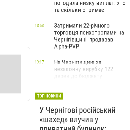
погодила низку виплат: хто
та скільки отримає
Затримали 22-річного
13:53
торговця психотропами на
Чернігівщині: продавав
Alpha-PVP
На Чернігівщині за
13:17
незаконну вирубку 122
дерев до бюджету
сплатили понад 3 млн грн
ТОП НОВИНИ
У Чернігові російський
«шахед» влучив у
приватний будинок: