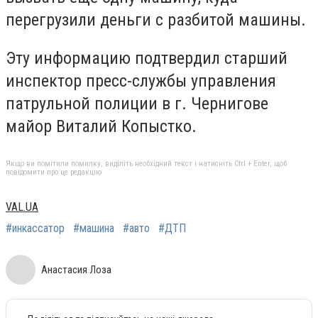
перегрузили деньги с разбитой машины.
Эту информацию подтвердил старший
инспектор пресс-службы управления
патрульной полиции в г. Чернигове
майор Виталий Копыстко.
Якщо ви помітили помилку, виділіть необхідний текст і натисніть Ctrl + Enter, щоб
повідомити про це редакцію
VAL.UA
#инкассатор
#машина
#авто
#ДТП
Анастасия Лоза