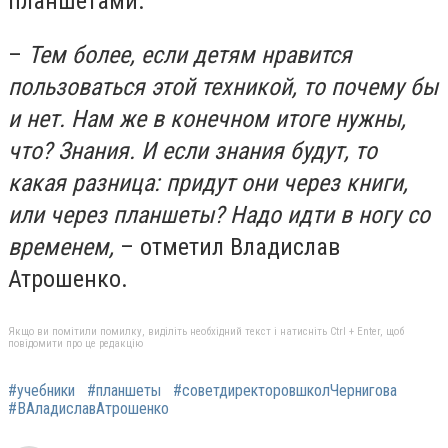
планшетами.
–
Тем более, если детям нравится
пользоваться этой техникой, то почему бы
и нет. Нам же в конечном итоге нужны,
что? Знания. И если знания будут, то
какая разница: придут они через книги,
или через планшеты? Надо идти в ногу со
временем,
– отметил Владислав
Атрошенко.
Якщо ви помітили помилку, виділіть необхідний текст і натисніть Ctrl + Enter, щоб
повідомити про це редакцію
#учебники
#планшеты
#советдиректоровшколЧернигова
#ВАладиславАтрошенко