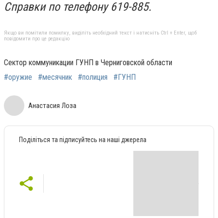
Справки по телефону 619-885.
Якщо ви помітили помилку, виділіть необхідний текст і натисніть Ctrl + Enter, щоб
повідомити про це редакцію
Сектор коммуникации ГУНП в Черниговской области
#оружие
#месячник
#полиция
#ГУНП
Анастасия Лоза
Поділіться та підписуйтесь на наші джерела