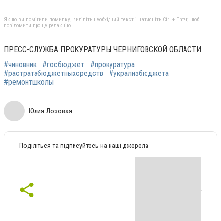
Якщо ви помітили помилку, виділіть необхідний текст і натисніть Ctrl + Enter, щоб
повідомити про це редакцію
ПРЕСС-СЛУЖБА ПРОКУРАТУРЫ ЧЕРНИГОВСКОЙ ОБЛАСТИ
#чиновник
#госбюджет
#прокуратура
#растратабюджетныхсредств
#укрализбюджета
#ремонтшколы
Юлия Лозовая
Поділіться та підписуйтесь на наші джерела