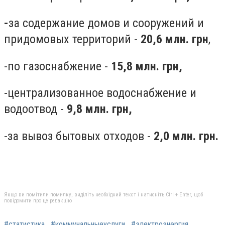
-
за содержание домов и сооружений и
придомовых территорий -
20,6 млн. грн
,
-по газоснабжение -
15,8 млн. грн,
-централизованное водоснабжение и
водоотвод -
9,8 млн. грн,
-за вывоз бытовых отходов -
2,0 млн. грн.
Якщо ви помітили помилку, виділіть необхідний текст і натисніть Ctrl + Enter, щоб
повідомити про це редакцію
#статистика
#коммунальныеуслуги
#электроэнергия