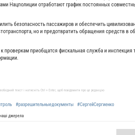
ами Нацполиции отработают график постоянных совместн
силить безопасность пассажиров и обеспечить цивилизова
втотранспорта, но и предотвратить обращения средств в о
 к проверкам приобщатся фискальная служба и инспекция т
ормации.
бхідний текст і натисніть Ctrl + Enter, щоб повідомити про це редакцію
нтроль
#разрешительныедокументы
#СергейСергиенко
 наші джерела