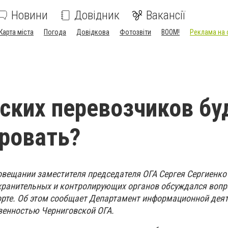
Новини
Довідник
Вакансії
Карта міста
Погода
Довідкова
Фотозвіти
BOOM!
Реклама на 
ских перевозчиков бу
ровать?
совещании заместителя председателя ОГА Сергея Сергиенко
ранительных и контролирующих органов обсуждался вопр
орте. Об этом сообщает Департамент информационной деят
венностью Черниговской ОГА.