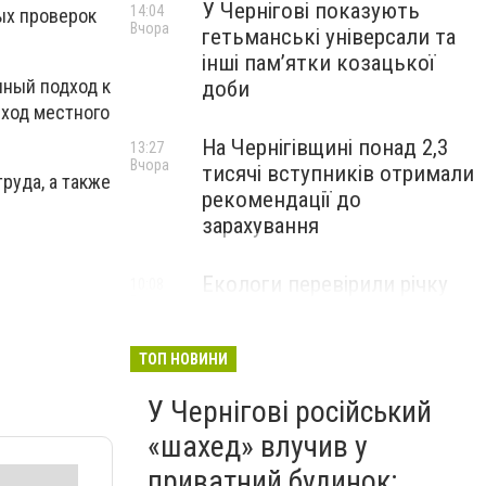
У Чернігові показують
14:04
ых проверок
Вчора
гетьманські універсали та
інші пам’ятки козацької
нный подход к
доби
бход местного
На Чернігівщині понад 2,3
13:27
Вчора
тисячі вступників отримали
руда, а также
рекомендації до
зарахування
Екологи перевірили річку
10:08
Вчора
Остер після скарг на зміну
кольору води: що виявили
ТОП НОВИНИ
У Чернігові російський
«шахед» влучив у
приватний будинок: