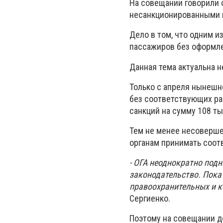
На совещании говорили о
несанкционированными п
Дело в том, что одним и
пассажиров без оформл
Данная тема актуальна не
Только с апреля нынешн
без соответствующих ра
санкций на сумму 108 ты
Тем не менее несоверше
органам принимать соот
- ОГА неоднократно под
законодательство. Пока
правоохранительных и к
Сергиенко.
Поэтому на совещании д