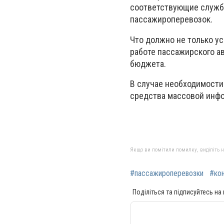
соответствующие служб
пассажироперевозок.
Что должно не только у
работе пассажирского а
бюджета.
В случае необходимости
средства массовой инф
Якщо ви помітили помилку, виділіть нео
#пассажироперевозки
#ко
Поділіться та підписуйтесь на