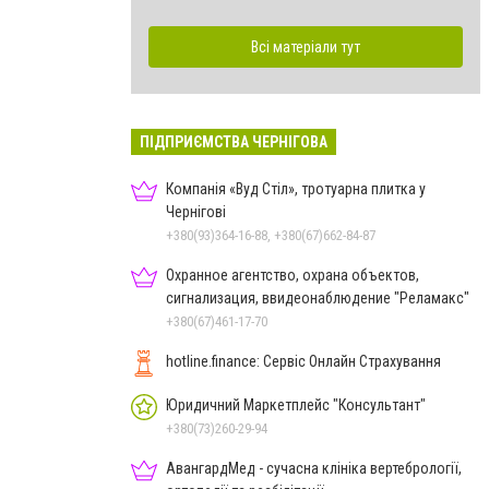
Всі матеріали тут
ПІДПРИЄМСТВА ЧЕРНІГОВА
Компанія «Вуд Стіл», тротуарна плитка у
Чернігові
+380(93)364-16-88, +380(67)662-84-87
Охранное агентство, охрана объектов,
сигнализация, ввидеонаблюдение "Реламакс"
+380(67)461-17-70
hotline.finance: Сервіс Онлайн Страхування
Юридичний Маркетплейс "Консультант"
+380(73)260-29-94
АвангардМед - сучасна клініка вертебрології,