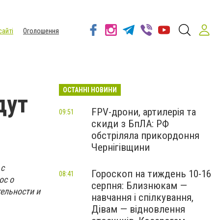
сайті
Оголошення
ОСТАННІ НОВИНИ
дут
FPV-дрони, артилерія та
09:51
скиди з БпЛА: РФ
обстріляла прикордоння
Чернігівщини
 с
Гороскоп на тиждень 10-16
08:41
ос о
серпня: Близнюкам —
ельности и
навчання і спілкування,
Дівам — відновлення