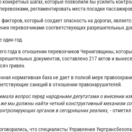
 конкретных шагах, которые позволили бы усилить контро
еревозками, регламентировать места посадки пассажиров
з факторов, который создает опасность на дорогах, являет
ения перевозчиками соответствующих разрешительных до
 один год.
его года в отношении перевозчиков Черниговщины, котор
зрешительных документов, составлено 217 актов и вынес
сяч гривен.
нная нормативная база не дает в полной мере правоохра
ветствующие санкций в отношении правонарушителей.
нимала вопрос перед народными депутатами о внесении из
 же мы должны найти четкий конструктивный механизм со
онтролирующих органов в сегодняшних реалиях,
- отметил
оговорились, что специалисты Управления Укртрансбезопа