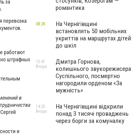
стосунків, Козерогам —
ль за
романтика
.
ся перевозка
На Чернігівщині
08:28
кументов.
встановлять 50 мобільних
укриттів на маршрутах дітей
до шкіл
ые работают
ено штрафных
Дмитра Горнова,
15:41
Вчора
колишнього звукорежисера
Суспільного, посмертно
нительным
нагородили орденом «За
мужність»
менений в
трудничества
На Чернігівщині відкрили
14:25
Вчора
 Сергей
понад 3 тисячі проваджень
через борги за комуналку
сности и