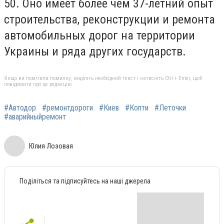
50. Оно имеет более чем 37-летний опыт
строительства, реконструкции и ремонта
автомобильных дорог на территории
Украины и ряда других государств.
Якщо ви помітили помилку, виділіть необхідний текст і натисніть Ctrl + Enter, щоб
повідомити про це редакцію
#Автодор
#ремонтдороги
#Киев
#Копти
#Леточки
#аварийныйремонт
Юлия Лозовая
Поділіться та підписуйтесь на наші джерела