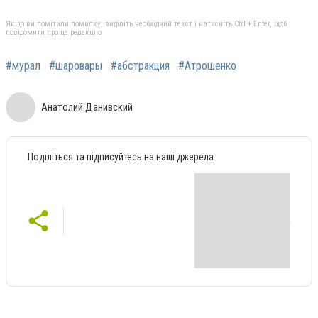
Якщо ви помітили помилку, виділіть необхідний текст і натисніть Ctrl + Enter, щоб
повідомити про це редакцію
#мурал
#шаровары
#абстракция
#Атрошенко
Анатолий Данивский
Поділіться та підписуйтесь на наші джерела