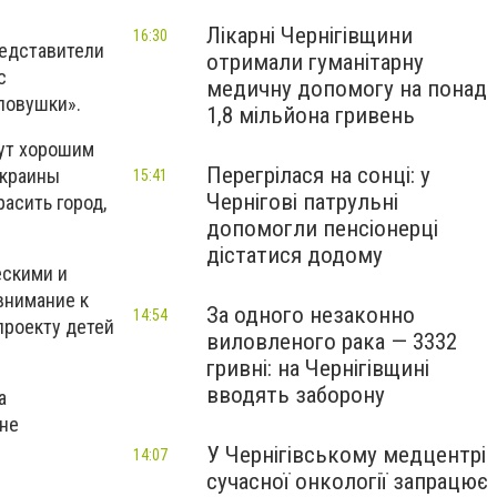
Лікарні Чернігівщини
16:30
редставители
отримали гуманітарну
с
медичну допомогу на понад
ловушки».
1,8 мільйона гривень
ут хорошим
Перегрілася на сонці: у
Украины
15:41
Чернігові патрульні
асить город,
допомогли пенсіонерці
дістатися додому
ескими и
внимание к
За одного незаконно
14:54
проекту детей
виловленого рака — 3332
гривні: на Чернігівщині
вводять заборону
а
 не
У Чернігівському медцентрі
14:07
сучасної онкології запрацює