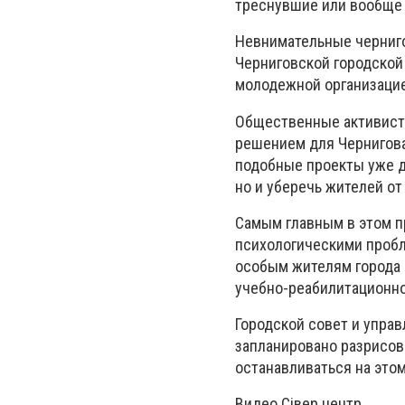
треснувшие или вообще 
Невнимательные черниго
Черниговской городской
молодежной организацие
Общественные активист
решением для Чернигова.
подобные проекты уже да
но и уберечь жителей от
Самым главным в этом п
психологическими пробл
особым жителям города 
учебно-реабилитационно
Городской совет и управ
запланировано разрисова
останавливаться на этом
Видео Сівер центр