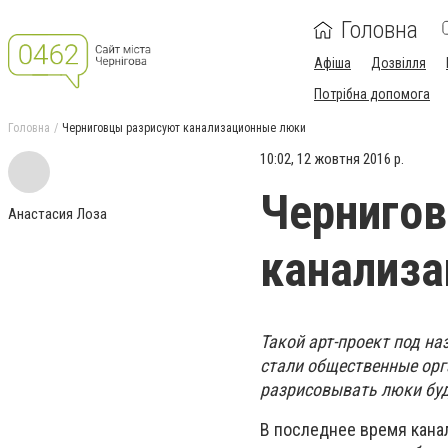
Головна
Афіша
Дозвілля
Потрібна допомога
Головна
Черниговцы разрисуют канализационные люки
10:02, 12 жовтня 2016 р.
Черниго
Анастасия Лоза
канализ
Такой арт-проект под н
стали общественные орг
разрисовывать люки буд
В последнее время кана