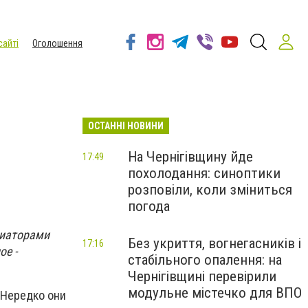
сайті
Оголошення
ОСТАННІ НОВИНИ
На Чернігівщину йде
17:49
похолодання: синоптики
розповіли, коли зміниться
погода
циаторами
Без укриття, вогнегасників і
17:16
ое -
стабільного опалення: на
Чернігівщині перевірили
модульне містечко для ВПО
 Нередко они