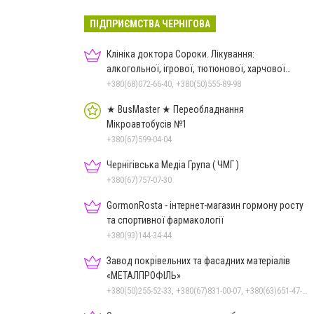
ПІДПРИЄМСТВА ЧЕРНІГОВА
Клініка доктора Сороки. Лікування:
алкогольної, ігрової, тютюнової, харчової
залежностей, неврозів т
+380(68)072-66-40, +380(50)555-89-98
★ BusMaster ★ Переобладнання
Мікроавтобусів №1
+380(67)599-04-04
Чернігівська Медіа Група ( ЧМГ )
+380(67)757-07-30
GormonRosta - інтернет-магазин гормону росту
та спортивної фармакології
+380(93)144-34-44
Завод покрівельних та фасадних матеріалів
«МЕТАЛПРОФІЛЬ»
+380(50)255-52-33, +380(67)831-00-07, +380(63)651-47-33