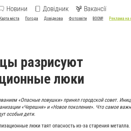
Новини
Довідник
Вакансії
Карта міста
Погода
Довідкова
Фотозвіти
BOOM!
Реклама на 
вцы разрисуют
ационные люки
азванием «Опасные ловушки» принял городской совет. Ини
анизации «Черешня» и «Новое поколение». Что самое важн
ут особые дети.
лизационные люки таят опасность из-за старения металла.