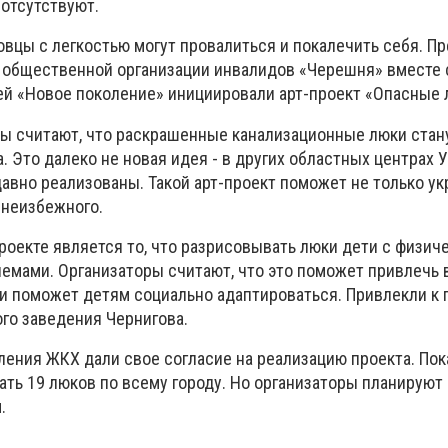
отсутствуют.
вцы с легкостью могут провалиться и покалечить себя. П
 общественной организации инвалидов «Черешня» вместе 
й «Новое поколение» инициировали арт-проект «Опасные 
ы считают, что раскрашенные канализационные люки стан
 Это далеко не новая идея - в других областных центрах 
вно реализованы. Такой арт-проект поможет не только укр
 неизбежного.
роекте является то, что разрисовывать люки дети с физич
емами. Организаторы считают, что это поможет привлечь 
и поможет детям социально адаптироваться. Привлекли к 
го заведения Чернигова.
ления ЖКХ дали свое согласие на реализацию проекта. Пок
ть 19 люков по всему городу. Но организаторы планируют
.