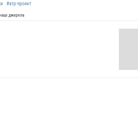
ки
#атр-проект
 наші джерела