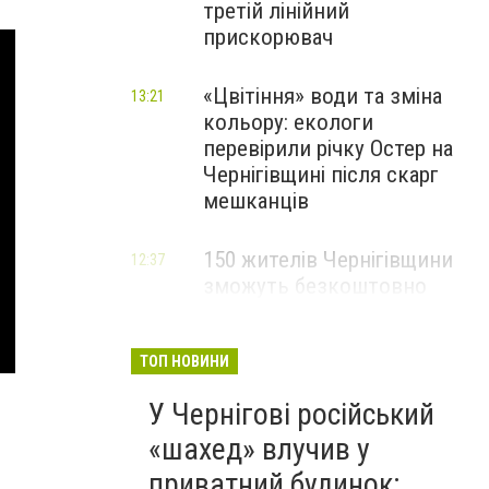
третій лінійний
прискорювач
«Цвітіння» води та зміна
13:21
кольору: екологи
перевірили річку Остер на
Чернігівщині після скарг
мешканців
150 жителів Чернігівщини
12:37
зможуть безкоштовно
опанувати професію
електрика
ТОП НОВИНИ
У Чернігові російський
«шахед» влучив у
приватний будинок: