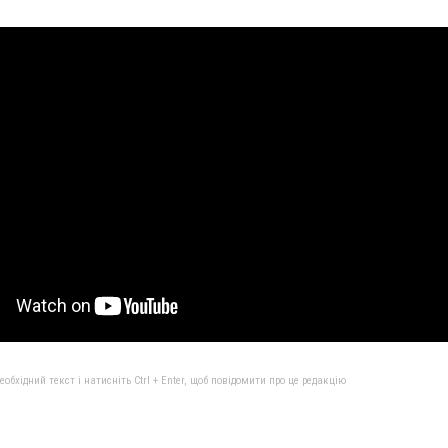
бхідний текст і натисніть Ctrl + Enter, щоб повідомити про це редакцію