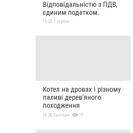
Відповідальністю з ПДВ,
єдиним податком.
15:20, 1 серпня
Котел на дровах і різному
паливі дерев’яного
походження
10
10:38, Сьогодні