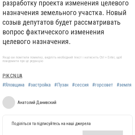
разработку проекта изменения целевого
назначения земельного участка. Новый
созыв депутатов будет рассматривать
вопрос фактического изменения
целевого назначения.
Якщо ви помітили помилку, виділіть необхідний текст і натисніть Ctrl + Enter, щоб
повідомити про це редакцію
PIK.CN.UA
#Яловщина
#застройка
#Пузан
#сессия
#горсовет
#земля
Анатолий Данивский
Поділіться та підписуйтесь на наші джерела