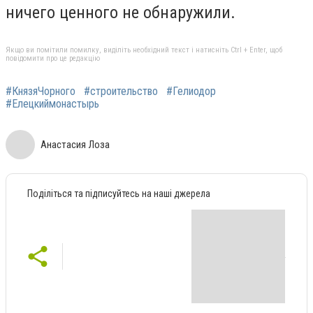
ничего ценного не обнаружили.
Якщо ви помітили помилку, виділіть необхідний текст і натисніть Ctrl + Enter, щоб
повідомити про це редакцію
#КнязяЧорного
#строительство
#Гелиодор
#Елецкиймонастырь
Анастасия Лоза
Поділіться та підписуйтесь на наші джерела