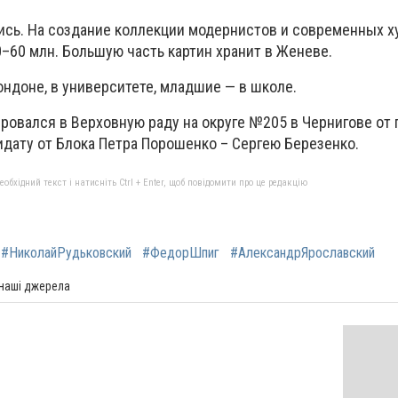
сь. На создание коллекции модернистов и современных х
0–60 млн. Большую часть картин хранит в Женеве.
ндоне, в университете, младшие — в школе.
ровался в Верховную раду на округе №205 в Чернигове от 
идату от Блока Петра Порошенко – Сергею Березенко.
бхідний текст і натисніть Ctrl + Enter, щоб повідомити про це редакцію
#НиколайРудьковский
#ФедорШпиг
#АлександрЯрославский
 наші джерела