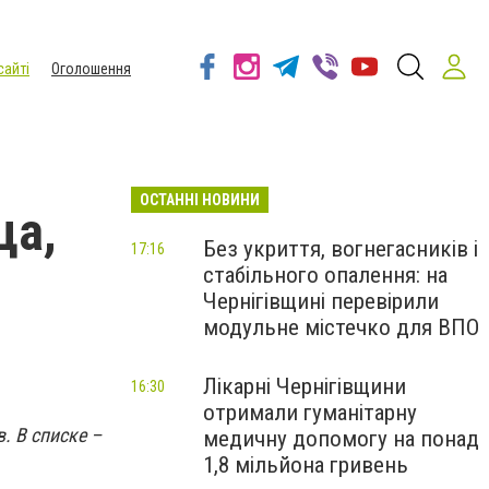
сайті
Оголошення
ОСТАННІ НОВИНИ
ца,
Без укриття, вогнегасників і
17:16
стабільного опалення: на
Чернігівщині перевірили
модульне містечко для ВПО
Лікарні Чернігівщини
16:30
отримали гуманітарну
. В списке –
медичну допомогу на понад
1,8 мільйона гривень