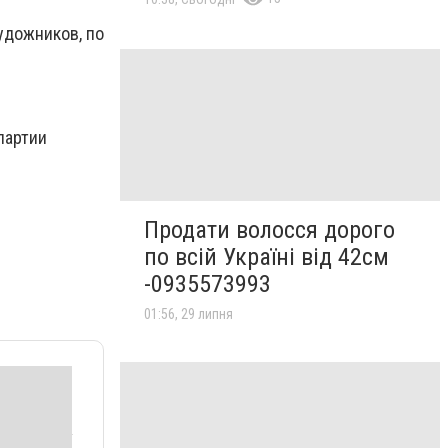
удожников, по
партии
Продати волосся дорого
по всій Україні від 42см
-0935573993
01:56, 29 липня