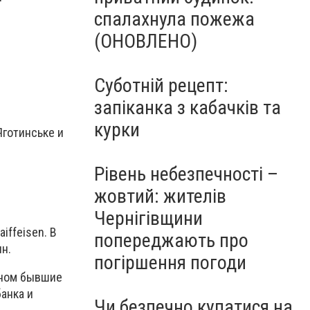
спалахнула пожежа
(ОНОВЛЕНО)
Суботній рецепт:
запіканка з кабачків та
курки
готинське и
Рівень небезпечності –
жовтий: жителів
Чернігівщини
iffeisen. В
попереджають про
н.
погіршення погоди
вном бывшие
анка и
Чи безпечно купатися на