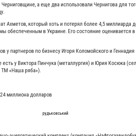
а Черниговщине, а еще два использовали Чернигова для тог
у.
ат Ахметов, который хоть и потерял более 4,5 миллиарда д
мы обеспеченным в Украине. Его состояние оценивается в 
ов у партнеров по бизнесу Игоря Коломойского и Геннадия
 есть у Виктора Пинчука (металлургия) и Юрия Косюка (се
– ТМ «Наша ряба»).
24 миллиона долларов
рудьковський
вно-энергетический комплекс (компания «Нафтогазвидобу