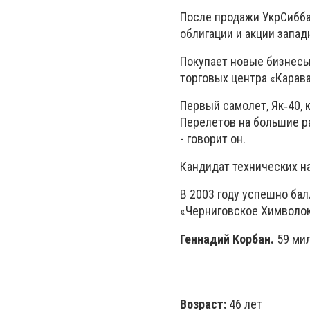
После продажи УкрСиббан
облигации и акции запа
Покупает новые бизнесы
торговых центра «Карава
Первый самолет, Як‑40, к
Перелетов на большие ра
- говорит он.
Кандидат технических на
В 2003 году успешно бал
«Черниговское Химволок
Геннадий Корбан.
59 ми
Возраст:
46 лет