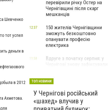
перевірили річку Остер на
Чернігівщині після скарг
мешканців
аса Шевченко
150 жителів Чернігівщини
12:37
зможуть безкоштовно
то тот успел
опанувати професію
електрика
ить деньги в
Вдруге з початку серпня: у
11:58
Чернігові знову зафіксували
ефтегазового
температурний рекорд
ТОП НОВИНИ
добыла в 2012
У Чернігові російський
та Ахметова.
«шахед» влучив у
приватний будинок:
доля