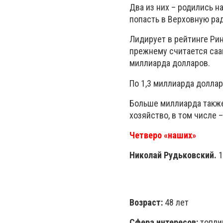
Два из них – родились н
попасть в Верховную рад
Лидирует в рейтинге Рин
прежнему считается саа
миллиарда долларов.
По 1,3 миллиарда доллар
Больше миллиарда также
хозяйство, в том числе 
Четверо «наших»
Никола
й Рудьковский
.
1
Возраст:
48 лет
Сфера интересов:
топли