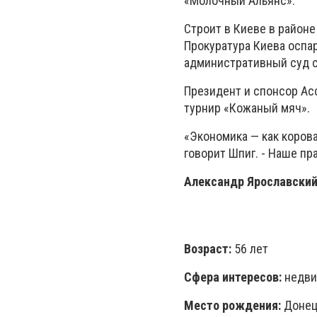
«Молочный Альянс».
Строит в Киеве в район
Прокуратура Киева оспа
административный суд с
Президент и спонсор Ас
турнир «Кожаный мяч».
«Экономика — как корова
говорит Шпиг. - Наше пр
Александр Ярославски
Возраст:
56 лет
Сфера интересов:
недви
Место рождения:
Донецк