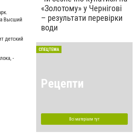
«Золотому» у Чернігові
рк.
– результати перевірки
да Высший
води
ит детский
СПЕЦТЕМА
ока, -
Рецепти
Всі матеріали тут