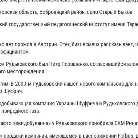
овская область, Бобровицкий район, село Старый Быков
кий государственный педагогический институт имени Тар
ко лет прожил в Австрии. Отец бизнесмена рассказывает, ч
 официантом.
м Рудьковского был Петр Порошенко, согласившийся влож
ого месторождения.
гим. В 2000-м Рудьковский нашел нового компаньона для н
ор Шуфрич.
одобывающая компания Украины Шуфрича и Рудьковского 
 природного газа.
«Нафтогазвидобування» у Рудьковского приобрела СКМ Рина
ли-продажи компании, имеющемся в распоряжении Forbes, 