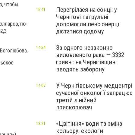
о, чтобы
Перегрілася на сонці: у
15:41
Чернігові патрульні
допомогли пенсіонерці
олларов, по-
дістатися додому
2,3
За одного незаконно
14:54
 Боголюбова.
виловленого рака — 3332
гривні: на Чернігівщині
льское
вводять заборону
У Чернігівському медцентрі
14:07
сучасної онкології запрацює
третій лінійний
прискорювач
«Цвітіння» води та зміна
13:21
кольору: екологи
вання»)