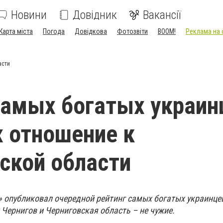
Новини
Довідник
Вакансії
Карта міста
Погода
Довідкова
Фотозвіти
BOOM!
Реклама на 
асти
амых богатых украин
 отношение к
ской области
 опубликовал очередной рейтинг самых богатых украинцев
 Чернигов и Черниговская область – не чужие.