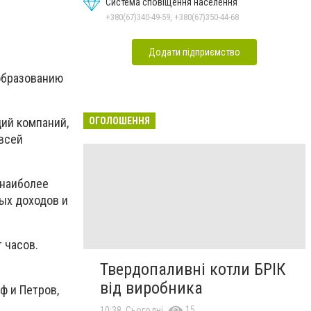
Система сповіщення населення
+380(67)340-49-59, +380(67)350-44-68
Додати підприємство
 образованию
ОГОЛОШЕННЯ
ий компаний,
 всей
 наиболее
ых доходов и
 часов.
Твердопаливні котли БРІК
від виробника
ф и Петров,
15
10:38, Сьогодні