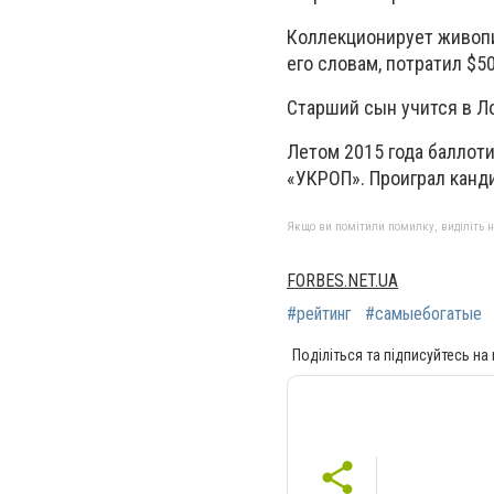
Коллекционирует живопи
его словам, потратил $5
Старший сын учится в Ло
Летом 2015 года баллоти
«УКРОП». Проиграл канд
Якщо ви помітили помилку, виділіть нео
FORBES.NET.UA
#рейтинг
#самыебогатые
Поділіться та підписуйтесь на