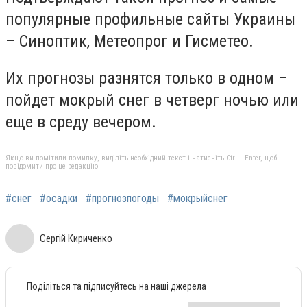
популярные профильные сайты Украины
– Синоптик, Метеопрог и Гисметео.
Их прогнозы разнятся только в одном –
пойдет мокрый снег в четверг ночью или
еще в среду вечером.
Якщо ви помітили помилку, виділіть необхідний текст і натисніть Ctrl + Enter, щоб
повідомити про це редакцію
#снег
#осадки
#прогнозпогоды
#мокрыйснег
Сергій Кириченко
Поділіться та підписуйтесь на наші джерела