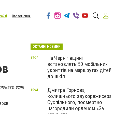
сайті
Оголошення
ОСТАННІ НОВИНИ
На Чернігівщині
17:28
встановлять 50 мобільних
ов
укриттів на маршрутах дітей
до шкіл
ионате, если
Дмитра Горнова,
15:41
колишнього звукорежисера
Суспільного, посмертно
деров
нагородили орденом «За