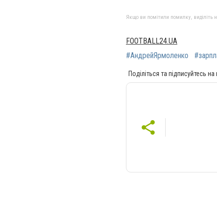
Якщо ви помітили помилку, виділіть нео
FOOTBALL24.UA
#АндрейЯрмоленко
#зарпл
Поділіться та підписуйтесь на