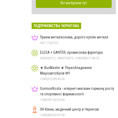
Всі матеріали тут
ПІДПРИЄМСТВА ЧЕРНІГОВА
Прием металлолома, дорого куплю металл
063-17-40-320
ELESA + GANTER, промислова фурнітура
0443002212, 0800750875, +380(98)011-84-55
★ BusMaster ★ Переобладнання
Мікроавтобусів №1
+380(67)599-04-04
GormonRosta - інтернет-магазин гормону росту
та спортивної фармакології
+380(93)144-34-44
ОН Клінік, медичний центр в Чернігові
+380(80)030-07-00