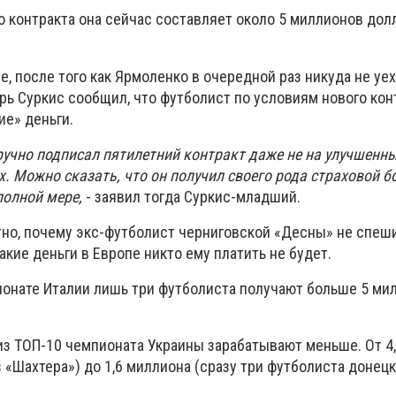
о контракта она сейчас составляет около 5 миллионов дол
е, после того как Ярмоленко в очередной раз никуда не уех
рь Суркис сообщил, что футболист по условиям нового кон
ие» деньги.
учно подписал пятилетний контракт даже не на улучшенных
. Можно сказать, что он получил своего рода страховой б
полной мере,
- заявил тогда Суркис-младший.
тно, почему экс-футболист черниговской «Десны» не спеш
акие деньги в Европе никто ему платить не будет.
ионате Италии лишь три футболиста получают больше 5 ми
з ТОП-10 чемпионата Украины зарабатывают меньше. От 4
 «Шахтера») до 1,6 миллиона (сразу три футболиста донец