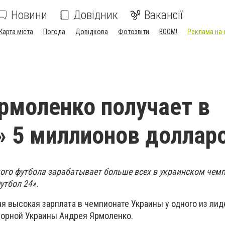
Новини
Довідник
Вакансії
Карта міста
Погода
Довідкова
Фотозвіти
BOOM!
Реклама на 
рмоленко получает в
 5 миллионов доллар
ого футбола зарабатывает больше всех в украинском чемп
утбол 24».
я высокая зарплата в чемпионате Украины у одного из ли
борной Украины Андрея Ярмоленко.