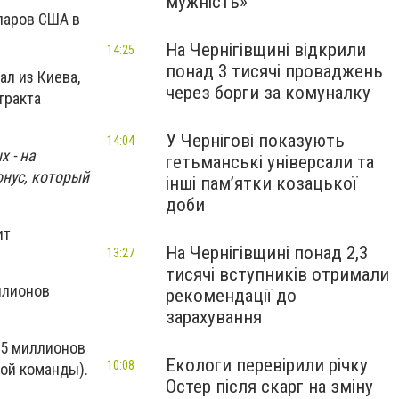
мужність»
ларов США в
На Чернігівщині відкрили
14:25
понад 3 тисячі проваджень
ал из Киева,
через борги за комуналку
тракта
У Чернігові показують
14:04
 - на
гетьманські універсали та
онус, который
інші пам’ятки козацької
доби
ит
На Чернігівщині понад 2,3
13:27
тисячі вступників отримали
ллионов
рекомендації до
зарахування
,5 миллионов
Екологи перевірили річку
10:08
кой команды).
Остер після скарг на зміну