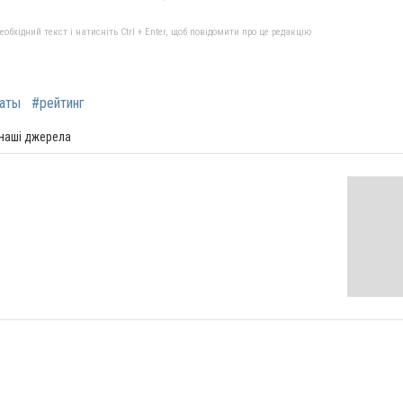
бхідний текст і натисніть Ctrl + Enter, щоб повідомити про це редакцію
аты
#рейтинг
 наші джерела