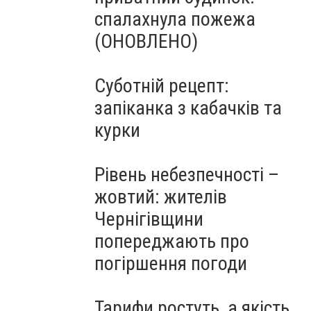
спалахнула пожежа
(ОНОВЛЕНО)
Суботній рецепт:
запіканка з кабачків та
курки
Рівень небезпечності –
жовтий: жителів
Чернігівщини
попереджають про
погіршення погоди
Тарифи ростуть, а якість