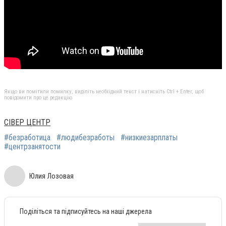
Якщо ви помітили помилку, виділіть необхідний текст і натисніть Ctrl + Enter, щоб
повідомити про це редакцію
СІВЕР ЦЕНТР
#безработица
#людибезработы
#низкиезарплаты
#центрзанятости
Юлия Лозовая
Поділіться та підписуйтесь на наші джерела