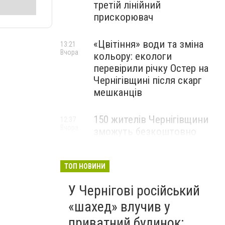
третій лінійний
прискорювач
«Цвітіння» води та зміна
13:21
Вчора
кольору: екологи
перевірили річку Остер на
Чернігівщині після скарг
мешканців
150 жителів Чернігівщини
12:37
Вчора
зможуть безкоштовно
опанувати професію
електрика
ТОП НОВИНИ
У Чернігові російський
«шахед» влучив у
приватний будинок: