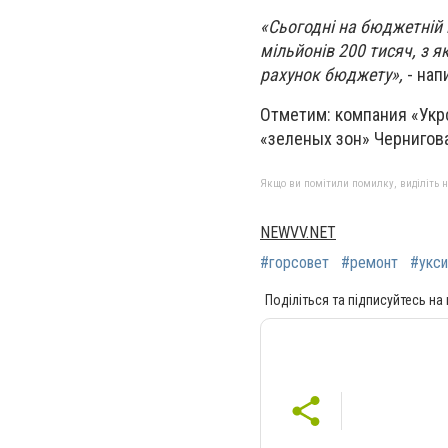
«Сьогодні на бюджетній 
мільйонів 200 тисяч, з я
рахунок бюджету»,
- нап
Отметим: компания «Укр
«зеленых зон» Чернигова
Якщо ви помітили помилку, виділіть нео
NEWVV.NET
#горсовет
#ремонт
#укс
Поділіться та підписуйтесь на