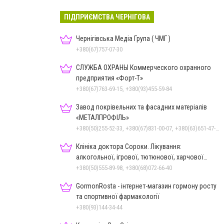
ПІДПРИЄМСТВА ЧЕРНІГОВА
Чернігівська Медіа Група ( ЧМГ )
+380(67)757-07-30
СЛУЖБА ОХРАНЫ Коммерческого охранного
предприятия «Форт-Т»
+380(67)763-69-15, +380(93)455-59-84
Завод покрівельних та фасадних матеріалів
«МЕТАЛПРОФІЛЬ»
+380(50)255-52-33, +380(67)831-00-07, +380(63)651-47-33
Клініка доктора Сороки. Лікування:
алкогольної, ігрової, тютюнової, харчової
залежностей, неврозів т
+380(50)555-89-98, +380(68)072-66-40
GormonRosta - інтернет-магазин гормону росту
та спортивної фармакології
+380(93)144-34-44