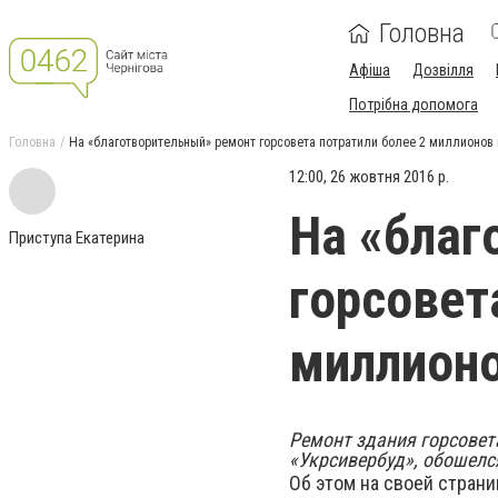
Головна
Афіша
Дозвілля
Потрібна допомога
Головна
На «благотворительный» ремонт горсовета потратили более 2 миллионов
12:00, 26 жовтня 2016 р.
На «благ
Приступа Екатерина
горсовет
миллионо
Ремонт здания горсовета
«Укрсивербуд», обошелс
Об этом на своей страни