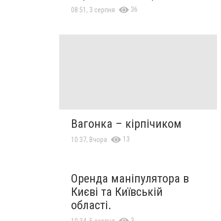
36
08:51, 3 серпня
Вагонка – кірпічиком
13
10:37, Вчора
Оренда маніпулятора в
Києві та Київській
області.
3