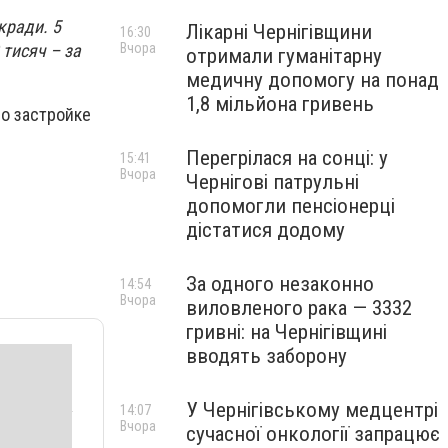
кради. 5
Лікарні Чернігівщини
16:30
Вчора
 тисяч – за
отримали гуманітарну
медичну допомогу на понад
1,8 мільйона гривень
о застройке
Перегрілася на сонці: у
15:41
Вчора
Чернігові патрульні
допомогли пенсіонерці
дістатися додому
За одного незаконно
14:54
Вчора
виловленого рака — 3332
гривні: на Чернігівщині
вводять заборону
У Чернігівському медцентрі
14:07
Вчора
сучасної онкології запрацює