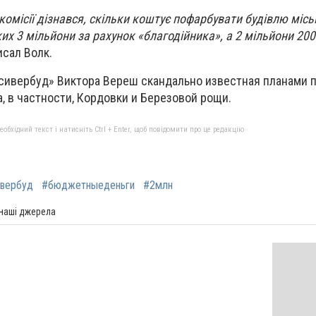
комісії дізнався, скільки коштує пофарбувати будівлю місь
ких 3 мільйони за рахунок «благодійника», а 2 мільйони 200
исал Волк.
сивербуд» Виктора Вереш скандально известная планами п
, в частности, Кордовки и Березовой рощи.
бхідний текст і натисніть Ctrl + Enter, щоб повідомити про це редакцію
ивербуд
#бюджетныеденьги
#2млн
 наші джерела