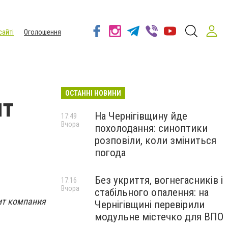
сайті
Оголошення
ОСТАННІ НОВИНИ
нт
На Чернігівщину йде
17:49
Вчора
похолодання: синоптики
розповіли, коли зміниться
погода
Без укриття, вогнегасників і
17:16
Вчора
стабільного опалення: на
дит компания
Чернігівщині перевірили
модульне містечко для ВПО