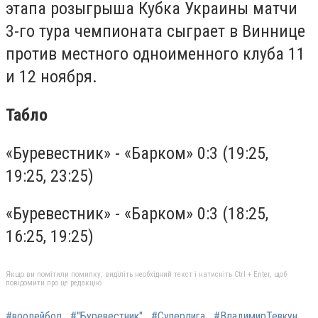
этапа розыгрыша Кубка Украины матчи
3-го тура чемпионата сыграет в Виннице
против местного одноименного клуба 11
и 12 ноября.
Табло
«Буревестник» - «Барком» 0:3 (19:25,
19:25, 23:25)
«Буревестник» - «Барком» 0:3 (18:25,
16:25, 19:25)
Якщо ви помітили помилку, виділіть необхідний текст і натисніть Ctrl + Enter, щоб
повідомити про це редакцію
#воолейбол
#"Буревестник"
#Суперлига
#ВладимирТевкун