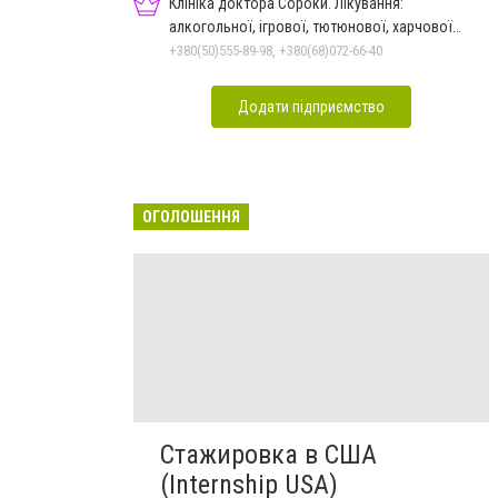
Клініка доктора Сороки. Лікування:
алкогольної, ігрової, тютюнової, харчової
залежностей, неврозів т
+380(50)555-89-98, +380(68)072-66-40
Додати підприємство
ОГОЛОШЕННЯ
Стажировка в США
(Internship USA)