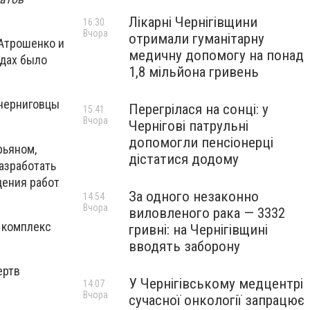
Лікарні Чернігівщини
16:30
Вчора
отримали гуманітарну
 Атрошенко и
медичну допомогу на понад
одах было
1,8 мільйона гривень
 черниговцы
Перегрілася на сонці: у
15:41
Вчора
Чернігові патрульні
допомогли пенсіонерці
рьяном,
дістатися додому
азработать
дения работ
За одного незаконно
14:54
Вчора
виловленого рака — 3332
й комплекс
гривні: на Чернігівщині
вводять заборону
ертв
У Чернігівському медцентрі
14:07
Вчора
сучасної онкології запрацює