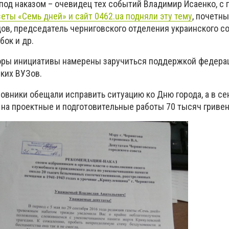
под наказом – очевидец тех событий Владимир Исаенко, с 
еты «Семь дней» и сайт 0462.ua подняли эту тему
, почетн
цов, председатель черниговского отделения украинского с
бок и др.
оры инициативы намерены заручиться поддержкой федера
ких ВУЗов.
овники обещали исправить ситуацию ко Дню города, а в с
 на проектные и подготовительные работы 70 тысяч гривен