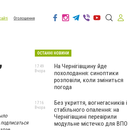
сайті
Оголошення
ОСТАННІ НОВИНИ
,
На Чернігівщину йде
17:49
Вчора
похолодання: синоптики
розповіли, коли зміниться
погода
Без укриття, вогнегасників і
17:16
Вчора
стабільного опалення: на
ыло
Чернігівщині перевірили
в подписаться
модульне містечко для ВПО
татов