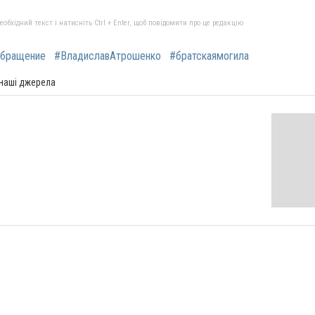
бхідний текст і натисніть Ctrl + Enter, щоб повідомити про це редакцію
бращение
#ВладиславАтрошенко
#братскаямогила
 наші джерела