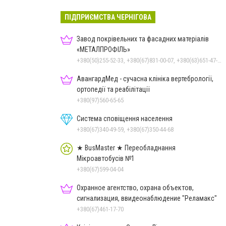
ПІДПРИЄМСТВА ЧЕРНІГОВА
Завод покрівельних та фасадних матеріалів
«МЕТАЛПРОФІЛЬ»
+380(50)255-52-33, +380(67)831-00-07, +380(63)651-47-33
АвангардМед - сучасна клініка вертебрології,
ортопедії та реабілітації
+380(97)560-65-65
Система сповіщення населення
+380(67)340-49-59, +380(67)350-44-68
★ BusMaster ★ Переобладнання
Мікроавтобусів №1
+380(67)599-04-04
Охранное агентство, охрана объектов,
сигнализация, ввидеонаблюдение "Реламакс"
+380(67)461-17-70