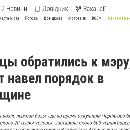
Новини
Довідник
Вакансії
Карта міста
Погода
Довідкова
Фотозвіти
BOOM!
Реклама на 
цы обратились к мэру
т навел порядок в
вщине
 возле лыжной базы, где во время оккупации Чернигова б
около 20 тысяч человек, заставила около 500 черниговце
овского городского головы Владислава Атрошенко и депу