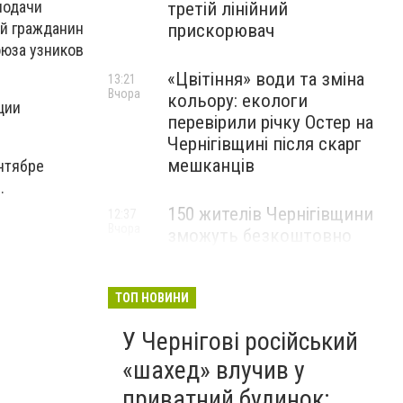
подачи
третій лінійний
ый гражданин
прискорювач
оюза узников
«Цвітіння» води та зміна
13:21
Вчора
кольору: екологи
ции
перевірили річку Остер на
Чернігівщині після скарг
мешканців
ентябре
.
150 жителів Чернігівщини
12:37
Вчора
зможуть безкоштовно
опанувати професію
електрика
ТОП НОВИНИ
У Чернігові російський
«шахед» влучив у
приватний будинок: