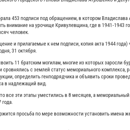
брала 453 подписи под обращением, в котором Владислава
ить внимание на урочище Кривулевщина, где в 1941-1943 г
ысяч человек.
ение и прилагаемые к нем подписи, копия акта 1944 года)
одня, 31 октября.
своить 11 братским могилам, многие из которых заросли бу
и сровнялись с землей статус мемориального комплекса, р
рукции, определить генподрядчика и объявить сроки прове
а в надлежащий вид.
то все эти этапы уместились в 8 месяцев, а мемориальны
 года.
ржится просьба по мере возможности установить имена ж