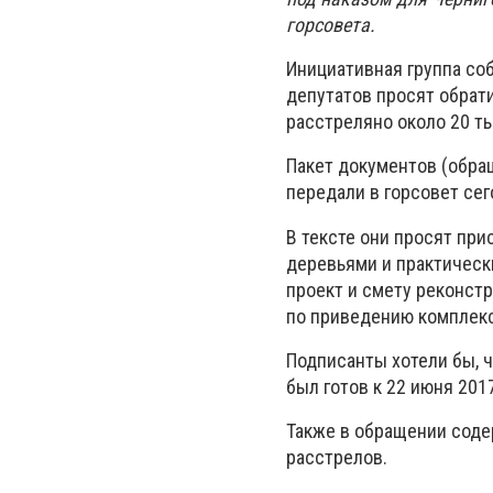
горсовета.
Инициативная группа со
депутатов просят обрат
расстреляно около 20 т
Пакет документов (обращ
передали в горсовет сег
В тексте они просят при
деревьями и практическ
проект и смету реконст
по приведению комплекс
Подписанты хотели бы, ч
был готов к 22 июня 2017
Также в обращении соде
расстрелов.