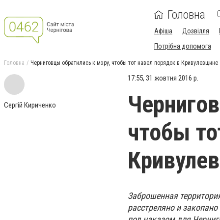
Головна
Афіша
Дозвілля
Потрібна допомога
Головна
Черниговцы обратились к мэру, чтобы тот навел порядок в Кривулевщине
17:55, 31 жовтня 2016 р.
Чернигов
Сергій Кириченко
чтобы то
Кривуле
Заброшенная территория
расстреляно и закопано 
под наказом для Черниг