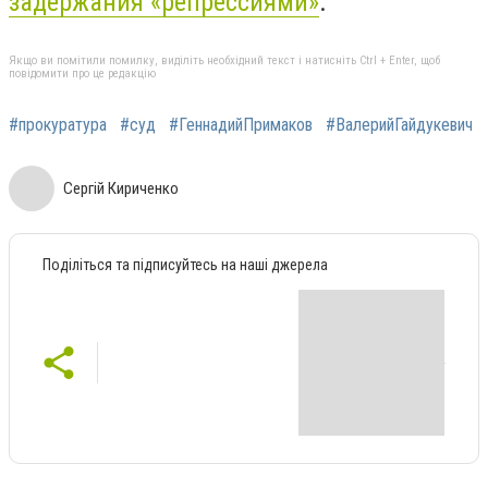
задержания «репрессиями»
.
Якщо ви помітили помилку, виділіть необхідний текст і натисніть Ctrl + Enter, щоб
повідомити про це редакцію
#прокуратура
#суд
#ГеннадийПримаков
#ВалерийГайдукевич
Сергій Кириченко
Поділіться та підписуйтесь на наші джерела