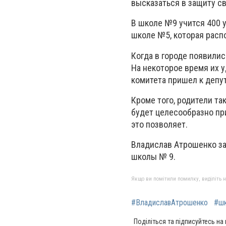
высказаться в защиту св
В школе №9 учится 400 
школе №5, которая расп
Когда в городе появили
На некоторое время их у
комитета пришел к депу
Кроме того, родители т
будет целесообразно пр
это позволяет.
Владислав Атрошенко за
школы № 9.
Якщо ви помітили помилку, виділіть нео
#ВладиславАтрошенко
#ш
Поділіться та підписуйтесь на