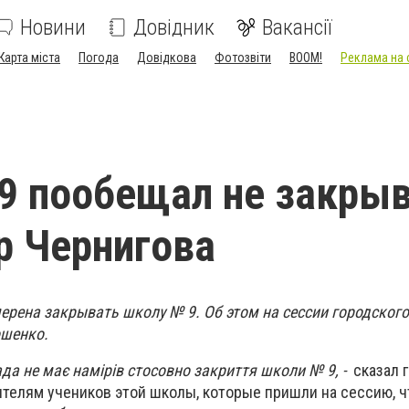
Новини
Довідник
Вакансії
Карта міста
Погода
Довідкова
Фотозвіти
BOOM!
Реклама на 
9 пообещал не закры
р Чернигова
ерена закрывать школу № 9. Об этом на сессии городского
ошенко.
ада не має намірів стосовно закриття школи № 9, -
сказал 
дителям учеников этой школы, которые пришли на сессию, 