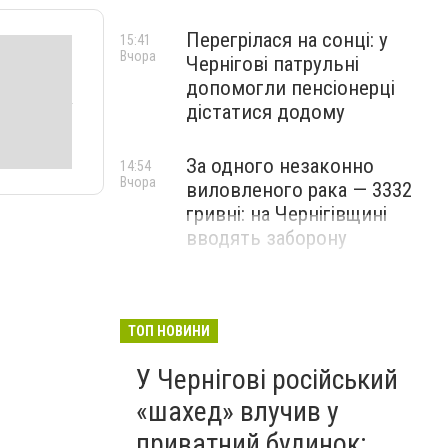
Перегрілася на сонці: у
15:41
Вчора
Чернігові патрульні
допомогли пенсіонерці
дістатися додому
За одного незаконно
14:54
Вчора
виловленого рака — 3332
гривні: на Чернігівщині
вводять заборону
ТОП НОВИНИ
У Чернігові російський
«шахед» влучив у
приватний будинок: