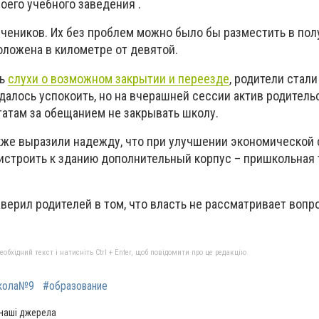
оего учебного заведения .
учеников. Их без проблем можно было бы разместить в по
оложена в километре от девятой.
сь
слухи о возможном закрытии и переезде
, родители стали
далось успокоить, но на вчерашней сессии актив родитель
татам за обещанием не закрывать школу.
акже выразили надежду, что при улучшении экономической 
истроить к зданию дополнительный корпус – пришкольная
верил родителей в том, что власть не рассматривает вопр
бхідний текст і натисніть Ctrl + Enter, щоб повідомити про це редакцію
кола№9
#образование
 наші джерела