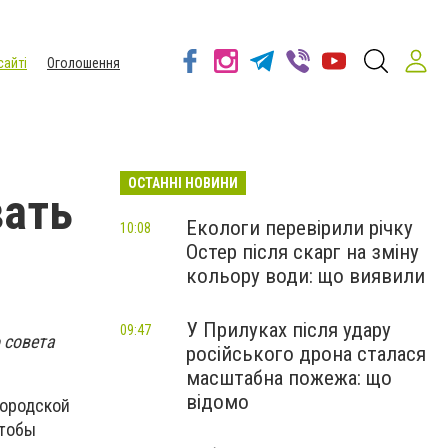
сайті
Оголошення
ОСТАННІ НОВИНИ
вать
Екологи перевірили річку
10:08
Остер після скарг на зміну
кольору води: що виявили
У Прилуках після удару
09:47
 совета
російського дрона сталася
масштабна пожежа: що
відомо
городской
чтобы