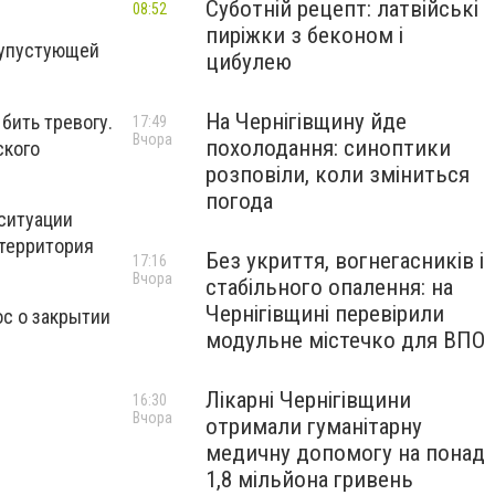
Суботній рецепт: латвійські
08:52
пиріжки з беконом і
лупустующей
цибулею
На Чернігівщину йде
 бить тревогу.
17:49
Вчора
похолодання: синоптики
ского
розповіли, коли зміниться
погода
ситуации
 территория
Без укриття, вогнегасників і
17:16
Вчора
стабільного опалення: на
Чернігівщині перевірили
ос о закрытии
модульне містечко для ВПО
Лікарні Чернігівщини
16:30
Вчора
отримали гуманітарну
медичну допомогу на понад
1,8 мільйона гривень