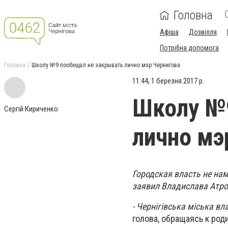
Головна
Афіша
Дозвілля
Потрібна допомога
Головна
Школу №9 пообещал не закрывать лично мэр Чернигова
11:44, 1 березня 2017 р.
Школу №
Сергій Кириченко
лично мэ
Городская власть не нам
заявил Владислава Атр
- Чернігівська міська вл
голова, обращаясь к ро