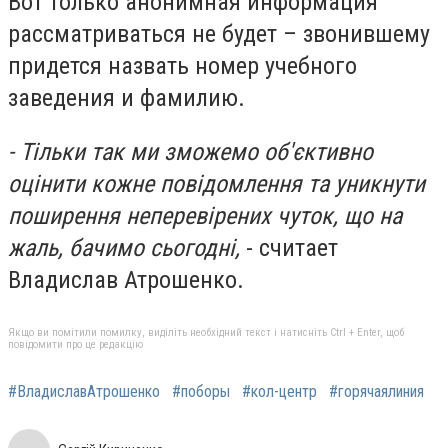
Вот только анонимная информация
рассматриваться не будет – звонившему
придется назвать номер учебного
заведения и фамилию.
- Тільки так ми зможемо об'єктивно
оцінити кожне повідомлення та уникнути
поширення неперевірених чуток, що на
жаль, бачимо сьогодні,
- считает
Владислав Атрошенко.
Якщо ви помітили помилку, виділіть необхідний текст і натисніть Ctrl + Enter, щоб
повідомити про це редакцію
#ВладиславАтрошенко
#поборы
#кол-центр
#горячаялиния