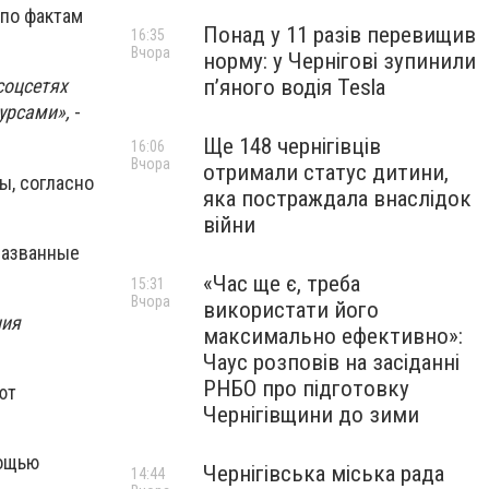
по фактам
Понад у 11 разів перевищив
16:35
Вчора
норму: у Чернігові зупинили
пʼяного водія Tesla
соцсетях
урсами»,
-
Ще 148 чернігівців
16:06
Вчора
отримали статус дитини,
ы, согласно
яка постраждала внаслідок
війни
названные
«Час ще є, треба
15:31
Вчора
використати його
ния
максимально ефективно»:
Чаус розповів на засіданні
РНБО про підготовку
ют
Чернігівщини до зими
мощью
Чернігівська міська рада
14:44