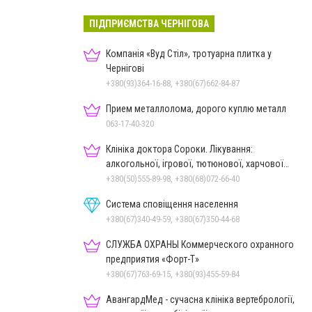
ПІДПРИЄМСТВА ЧЕРНІГОВА
Компанія «Вуд Стіл», тротуарна плитка у
Чернігові
+380(93)364-16-88, +380(67)662-84-87
Прием металлолома, дорого куплю металл
063-17-40-320
Клініка доктора Сороки. Лікування:
алкогольної, ігрової, тютюнової, харчової
залежностей, неврозів т
+380(50)555-89-98, +380(68)072-66-40
Система сповіщення населення
+380(67)340-49-59, +380(67)350-44-68
СЛУЖБА ОХРАНЫ Коммерческого охранного
предприятия «Форт-Т»
+380(67)763-69-15, +380(93)455-59-84
АвангардМед - сучасна клініка вертебрології,