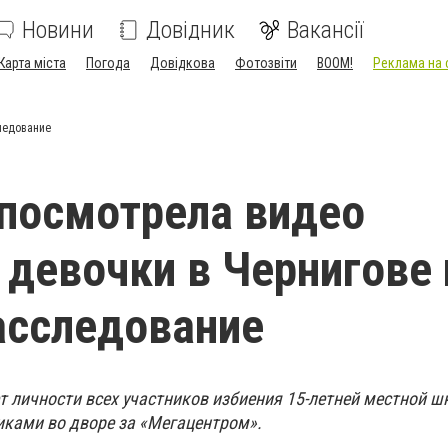
Новини
Довідник
Вакансії
Карта міста
Погода
Довідкова
Фотозвіти
BOOM!
Реклама на 
ледование
посмотрела видео
 девочки в Чернигове 
асследование
т личности всех участников избиения 15-летней местной ш
иками во дворе за «Мегацентром».