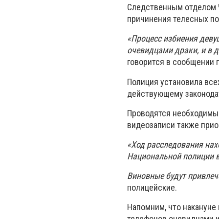
Следственным отделом Ч
причинения телесных по
«Процесс избиения деву
очевидцами драки, и в 
говорится в сообщении 
Полиция установила все
действующему законодат
Проводятся необходимые
видеозаписи также прио
«Ход расследования нах
Национальной полиции в
Виновные будут привлече
полицейские.
Напомним, что накануне
телефонов очевидцами и