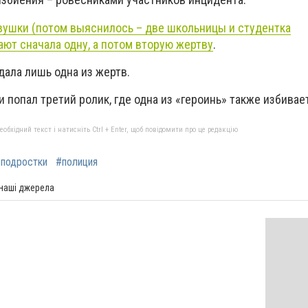
вушки (потом выяснилось – две школьницы и студентка
ют сначала одну, а потом вторую жертву
.
дала лишь одна из жертв.
 попал третий ролик, где одна из «героинь» также избивае
бхідний текст і натисніть Ctrl + Enter, щоб повідомити про це редакцію
подростки
#полиция
 наші джерела