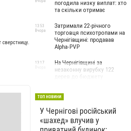
Вчора
погодила низку виплат: хто
та скільки отримає
Затримали 22-річного
13:53
Вчора
торговця психотропами на
Чернігівщині: продавав
т сверстницу.
Alpha-PVP
На Чернігівщині за
13:17
Вчора
незаконну вирубку 122
дерев до бюджету
сплатили понад 3 млн грн
ТОП НОВИНИ
У Чернігові російський
«шахед» влучив у
приватний будинок: