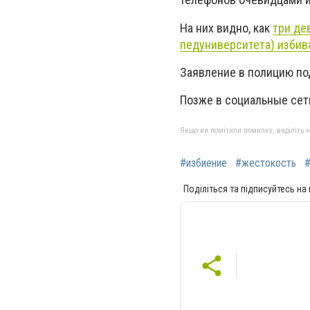
На них видно, как
три де
педуниверситета) избива
Заявление в полицию по
Позже в социальные сети
Якщо ви помітили помилку, виділіть нео
#избиение
#жестокость
#
Поділіться та підписуйтесь на