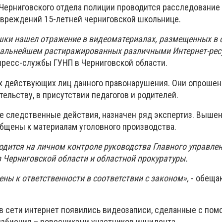
ерниговского отдела полиции проводится расследование 
вреждений 15-летней черниговской школьнице.
шки нашел отражение в видеоматериалах, размещенных в 
дальнейшем растиражированных различными Интернет-рес
пресс-службы ГУНП в Черниговской области.
х действующих лиц данного правонарушения. Они опрошен
ельству, в присутствии педагогов и родителей.
 следственные действия, назначен ряд экспертиз. Выше
бщены к материалам уголовного производства.
одится на личном контроле руководства Главного управле
 Черниговской области и областной прокуратуры.
ны к ответственности в соответствии с законом»,
- обеща
 в сети интернет появились видеозаписи, сделанные с по
збиения – ровесниками участников инцидента.