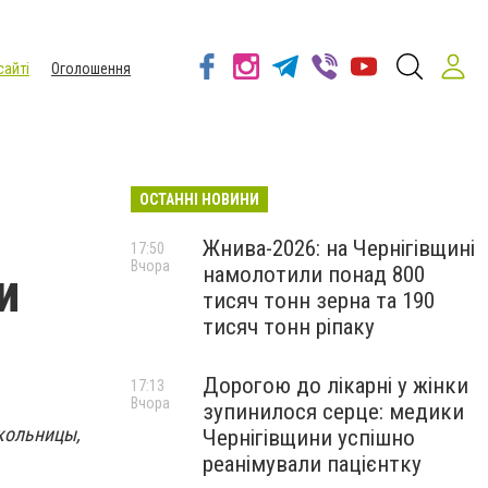
сайті
Оголошення
ОСТАННІ НОВИНИ
Жнива-2026: на Чернігівщині
17:50
Вчора
намолотили понад 800
и
тисяч тонн зерна та 190
тисяч тонн ріпаку
Дорогою до лікарні у жінки
17:13
Вчора
зупинилося серце: медики
кольницы,
Чернігівщини успішно
реанімували пацієнтку