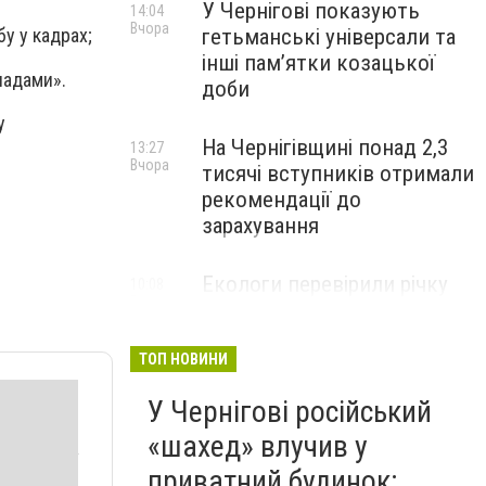
У Чернігові показують
14:04
Вчора
гетьманські універсали та
у у кадрах;
інші пам’ятки козацької
ладами».
доби
у
На Чернігівщині понад 2,3
13:27
Вчора
тисячі вступників отримали
рекомендації до
зарахування
Екологи перевірили річку
10:08
Вчора
Остер після скарг на зміну
кольору води: що виявили
ТОП НОВИНИ
У Чернігові російський
«шахед» влучив у
приватний будинок: