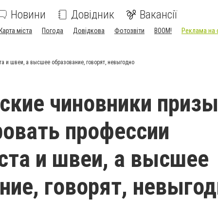
Новини
Довідник
Вакансії
Карта міста
Погода
Довідкова
Фотозвіти
BOOM!
Реклама на 
 и швеи, а высшее образование, говорят, невыгодно
ские чиновники приз
овать профессии
ста и швеи, а высшее
ние, говорят, невыго