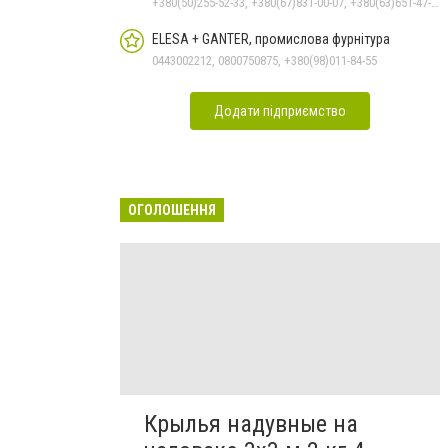
+380(50)255-52-33, +380(67)831-00-07, +380(63)651-47-33
ELESA + GANTER, промислова фурнітура
0443002212, 0800750875, +380(98)011-84-55
Додати підприємство
ОГОЛОШЕННЯ
Крылья надувные на