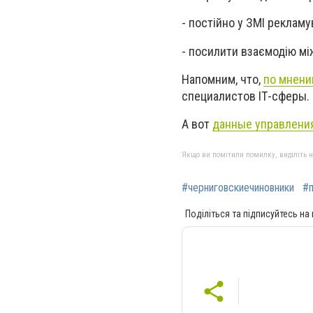
- постійно у ЗМІ рекламу
- посилити взаємодію мі
Напомним, что,
по мнени
специалистов
IТ-сфер
ы.
А
вот
данные управления
Якщо ви помітили помилку, виділіть нео
#черниговскиечиновники
#
Поділіться та підписуйтесь на