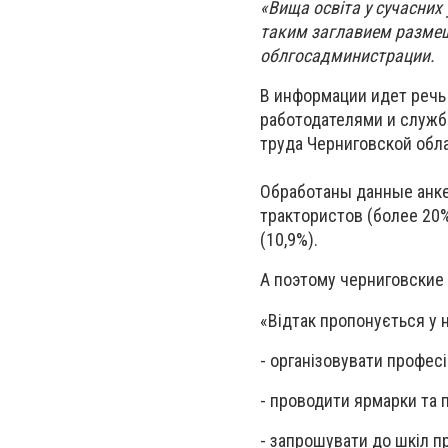
«Вища освіта у сучасних
таким заглавием разме
облгосадминистрации.
В информации идет речь 
работодателями и служб
труда Черниговской обл
Обработаны данные анке
трактористов (более 20%
(10,9%).
А поэтому черниговские
«Відтак пропонується у 
- організовувати професі
- проводити ярмарки та п
- запрошувати до шкіл п