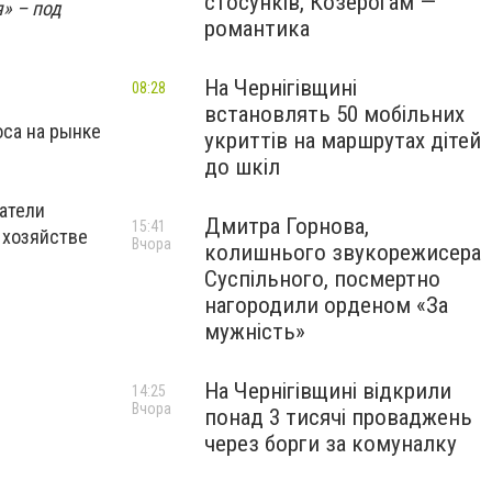
стосунків, Козерогам —
я» – под
романтика
На Чернігівщині
08:28
встановлять 50 мобільних
са на рынке
укриттів на маршрутах дітей
до шкіл
атели
Дмитра Горнова,
15:41
 хозяйстве
Вчора
колишнього звукорежисера
Суспільного, посмертно
нагородили орденом «За
мужність»
На Чернігівщині відкрили
14:25
Вчора
понад 3 тисячі проваджень
через борги за комуналку