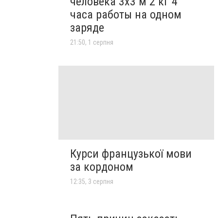
человека 3х3 м 2 кг 4
часа работы на одном
заряде
21:50, 1 серпня
Курси французької мови
за кордоном
12:35, 3 серпня