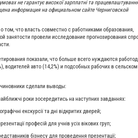
 умовах не гарантує високої зарплатні та працевлаштуванн
щена информация на официальном сайте Черниговской
о том, что власть совместно с работниками образования,
ой занятости провели исследование прогнозирования спро
асти.
тирования показали, что больше всего нуждаются работод
), водителей авто (14,2%) и подсобных рабочих в сельском
 чиновники сделали выводы:
найближчі роки зосередитись на наступних завданнях:
ографічні екскурсії та дні відкритих дверей;
резентації професій для учнів усіх вікових груп;
редставників бізнесу для проведення презентації;