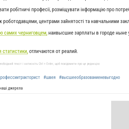
вати робітничі професії, розміщувати інформацію про потреб
ж роботодавцями, центрами зайнятості та навчальними зак
ю самих черниговцем,
наивысшие зарплаты в городе ныне 
 статистики,
отличаются от реалий.
бхідний текст і натисніть Ctrl + Enter, щоб повідомити про це редакцію
профессиитракторист
#швея
#высшееобразованиеневыгодно
 наші джерела