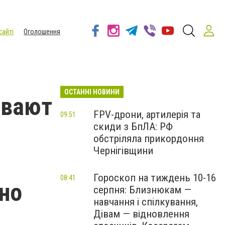
сайті
Оголошення
ОСТАННІ НОВИНИ
ывают
FPV-дрони, артилерія та
09:51
скиди з БпЛА: РФ
обстріляла прикордоння
Чернігівщини
Гороскоп на тиждень 10-16
08:41
дно
серпня: Близнюкам —
навчання і спілкування,
Дівам — відновлення