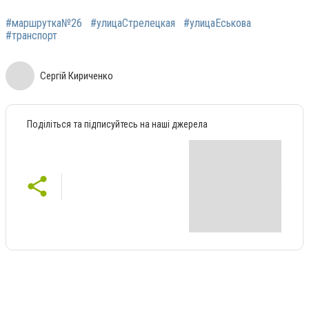
#маршрутка№26
#улицаСтрелецкая
#улицаЕськова
#транспорт
Сергій Кириченко
Поділіться та підписуйтесь на наші джерела