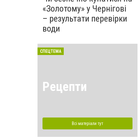
«Золотому» у Чернігові
– результати перевірки
води
СПЕЦТЕМА
Рецепти
Всі матеріали тут