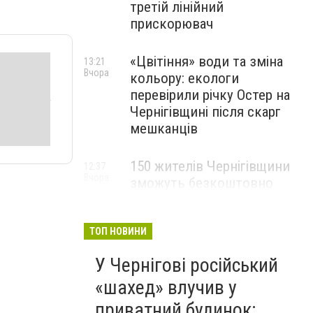
третій лінійний
прискорювач
«Цвітіння» води та зміна
13:21
Вчора
кольору: екологи
перевірили річку Остер на
Чернігівщині після скарг
мешканців
150 жителів Чернігівщини
12:37
Вчора
зможуть безкоштовно
опанувати професію
електрика
ТОП НОВИНИ
У Чернігові російський
«шахед» влучив у
приватний будинок: