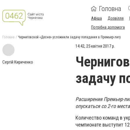
Головна
Афіша
Дозвілля
Потрібна допомога
Головна
Черниговской «Десне» усложнили задачу попадания в Премьер-лигу
14:42, 25 квітня 2017 р.
Чернигов
Сергій Кириченко
задачу п
Расширения Премьер-лиги
опускаться со 2-го мест
Количество команд в ук
чемпионате выступит 12