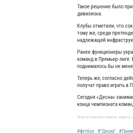
Такое решение было при
дивизиона.
Клубы отметили, что со
тому же, среди претенд
надлежащей инфраструк
Ранее функционеры укра
команд в Премьер-лиге. 
поднималось бы не мене
Теперь же, согласно де
получат право играть в 
Сегодня «Десна» занимае
конца чемпионата коман
Якщо ви помітили помилку, виділіть нео
#футбол
#"Десна"
#Премь