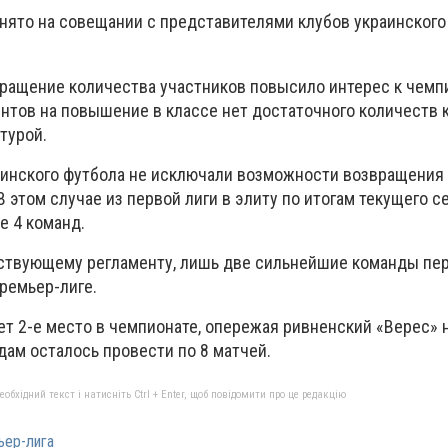
нято на совещании с представителями клубов украинского
кращение количества участников повысило интерес к чемпи
ентов на повышение в классе нет достаточного количеств 
турой.
инского футбола не исключали возможности возвращения 
В этом случае из первой лиги в элиту по итогам текущего с
е 4 команд.
йствующему регламенту, лишь две сильнейшие команды пер
Премьер-лиге.
т 2-е место в чемпионате, опережая ривненский «Верес» н
дам осталось провести по 8 матчей.
бхідний текст і натисніть Ctrl + Enter, щоб повідомити про це редакцію
ер-лига