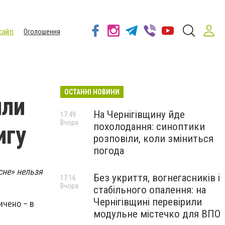
сайті
Оголошення
ОСТАННІ НОВИНИ
или
На Чернігівщину йде
17:49
Вчора
похолодання: синоптики
игу
розповіли, коли зміниться
погода
сне» нельзя
Без укриття, вогнегасників і
17:16
Вчора
стабільного опалення: на
Чернігівщині перевірили
ичено – в
модульне містечко для ВПО