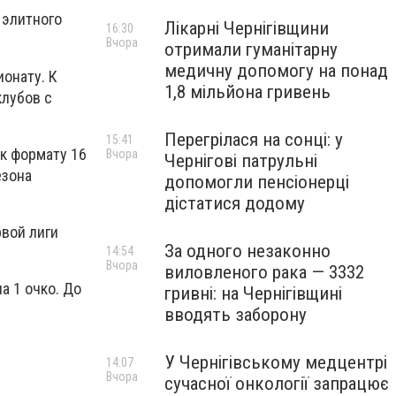
 элитного
Лікарні Чернігівщини
16:30
Вчора
отримали гуманітарну
медичну допомогу на понад
онату. К
1,8 мільйона гривень
клубов с
Перегрілася на сонці: у
15:41
к формату 16
Вчора
Чернігові патрульні
езона
допомогли пенсіонерці
дістатися додому
вой лиги
За одного незаконно
14:54
Вчора
виловленого рака — 3332
а 1 очко. До
гривні: на Чернігівщині
вводять заборону
У Чернігівському медцентрі
14:07
Вчора
сучасної онкології запрацює