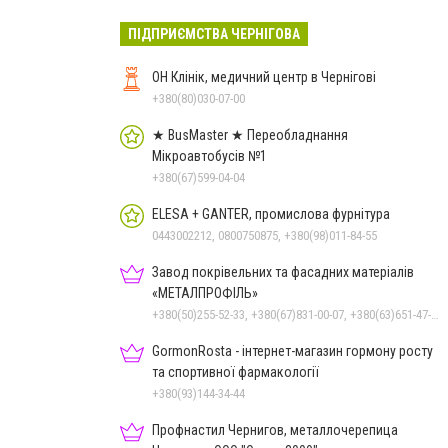
ПІДПРИЄМСТВА ЧЕРНІГОВА
ОН Клінік, медичний центр в Чернігові
+380(80)030-07-00
★ BusMaster ★ Переобладнання
Мікроавтобусів №1
+380(67)599-04-04
ELESA + GANTER, промислова фурнітура
0443002212, 0800750875, +380(98)011-84-55
Завод покрівельних та фасадних матеріалів
«МЕТАЛПРОФІЛЬ»
+380(50)255-52-33, +380(67)831-00-07, +380(63)651-47-33
GormonRosta - інтернет-магазин гормону росту
та спортивної фармакології
+380(93)144-34-44
Профнастил Чернигов, металлочерепица