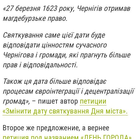
«27 березня 1623 року, Чернігів отримав
магдебурзьке право.
Святкування саме цієї дати буде
відповідати цінностям сучасного
Чернігова і громади, які прагнуть більше
прав і відповідальності.
Також ця дата більше відповідає
процесам євроінтеграції і децентралізації
громад»,
– пишет автор
петиции
«Змінити дату святкування Дня міста».
Второе же предложение, а вернее
петиция под названием «ДЕНЬ ГОРОДА»
,