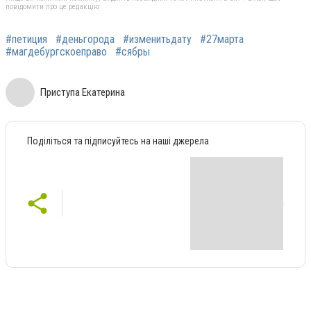
повідомити про це редакцію
#петиция
#деньгорода
#изменитьдату
#27марта
#магдебургскоеправо
#сябры
Приступа Екатерина
Поділіться та підписуйтесь на наші джерела