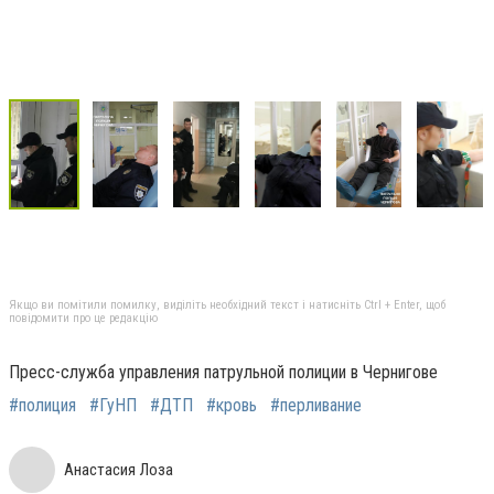
Якщо ви помітили помилку, виділіть необхідний текст і натисніть Ctrl + Enter, щоб
повідомити про це редакцію
Пресс-служба управления патрульной полиции в Чернигове
#полиция
#ГуНП
#ДТП
#кровь
#перливание
Анастасия Лоза