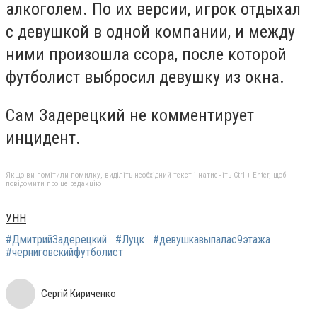
алкоголем. По их версии, игрок отдыхал
с девушкой в одной компании, и между
ними произошла ссора, после которой
футболист выбросил девушку из окна.
Сам Задерецкий не комментирует
инцидент.
Якщо ви помітили помилку, виділіть необхідний текст і натисніть Ctrl + Enter, щоб
повідомити про це редакцію
УНН
#ДмитрийЗадерецкий
#Луцк
#девушкавыпалас9этажа
#черниговскийфутболист
Сергій Кириченко