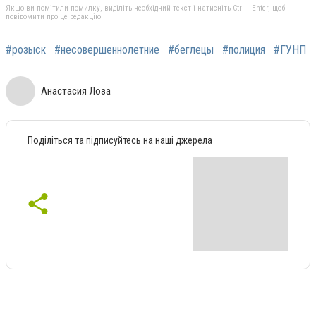
Якщо ви помітили помилку, виділіть необхідний текст і натисніть Ctrl + Enter, щоб
повідомити про це редакцію
#розыск
#несовершеннолетние
#беглецы
#полиция
#ГУНП
Анастасия Лоза
Поділіться та підписуйтесь на наші джерела