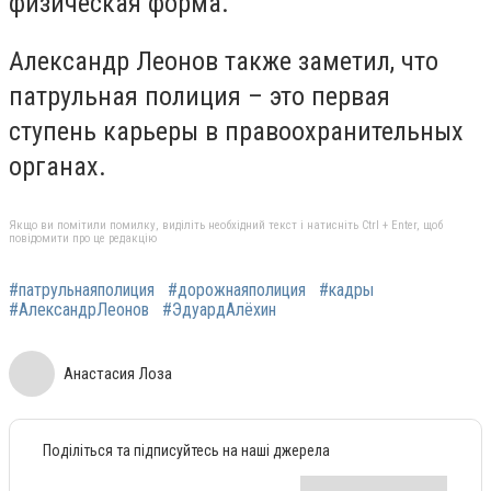
физическая форма.
Александр Леонов также заметил, что
патрульная полиция – это первая
ступень карьеры в правоохранительных
органах.
Якщо ви помітили помилку, виділіть необхідний текст і натисніть Ctrl + Enter, щоб
повідомити про це редакцію
#патрульнаяполиция
#дорожнаяполиция
#кадры
#АлександрЛеонов
#ЭдуардАлёхин
Анастасия Лоза
Поділіться та підписуйтесь на наші джерела