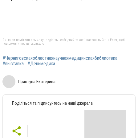
Якщо ви помітили помилку, виділіть необхідний текст і натисніть Ctrl + Enter, щоб
повідомити про це редакцію
#Черниговскаяобластнаянаучнаямедицинскаябиблиотека
#выставка
#Деньмедика
Приступа Екатерина
Поділіться та підписуйтесь на наші джерела