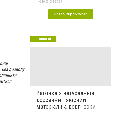
+380(93)682-99-99
Додати підприємство
ОГОЛОШЕННЯ
янці
, без дозволу
поліпшити
витися
Вагонка з натуральної
деревини - якісний
матеріал на довгі роки