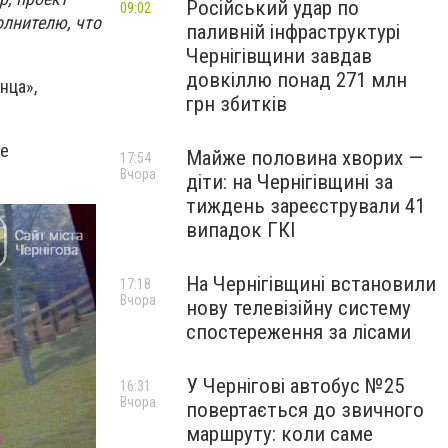
Російський удар по
09:02
олнителю, что
паливній інфраструктурі
Чернігівщини завдав
довкіллю понад 271 млн
нца»,
грн збитків
це
Майже половина хворих —
17:54
Вчора
діти: на Чернігівщині за
тиждень зареєстрували 41
випадок ГКІ
На Чернігівщині встановили
17:18
Вчора
нову телевізійну систему
спостереження за лісами
У Чернігові автобус №25
16:31
Вчора
повертається до звичного
маршруту: коли саме