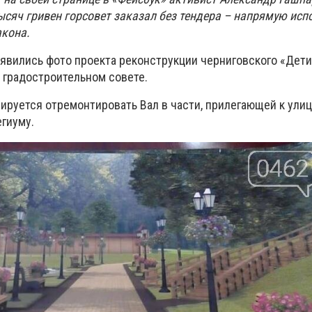
ысяч гривен горсовет заказал без тендера – напрямую исп
акона.
оявились фото проекта реконструкции черниговского «Дети
 градостроительном совете.
нируется отремонтировать Вал в части, прилегающей к ули
гиуму.