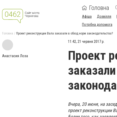
Головна
Афіша
Дозвілля
Потрібна допомога
Головна
Проект реконструкции Вала заказали в обход норм законодательства?
11:42, 21 червня 2017 р.
Проект р
Анастасия Лоза
заказали
законода
Вчера, 20 июня, на засе
проект реконструкции В
Более того, как заявляе