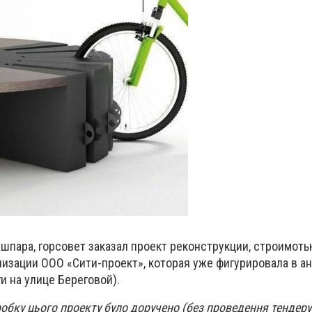
шпара, горсовет заказал проект реконструкции, строимот
низации ООО «Сити-проект», которая уже фигурировала в а
и на улице Береговой).
обку цього проекту було доручено (без проведення тендеру