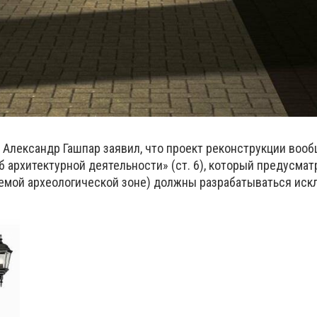
Александр Гашпар заявил, что проект реконструкции воо
 архитектурной деятельности» (ст. 6), который предусмат
яемой археологической зоне) должны разрабатываться ис