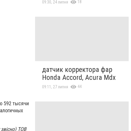
18
09:30, 24 липня
датчик корректора фар
Honda Accord, Acura Mdx
44
09:11, 27 липня
ью 592 тысячи
налогичных
 звісно) ТОВ