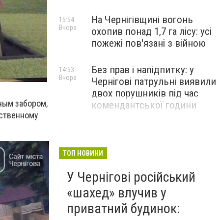
На Чернігівщині вогонь
15:54
Вчора
охопив понад 1,7 га лісу: усі
пожежі пов'язані з війною
Без прав і напідпитку: у
14:53
Вчора
Чернігові патрульні виявили
двох порушників під час
ным забором,
комендантської години
рственному
ТОП НОВИНИ
У Чернігові російський
«шахед» влучив у
приватний будинок: