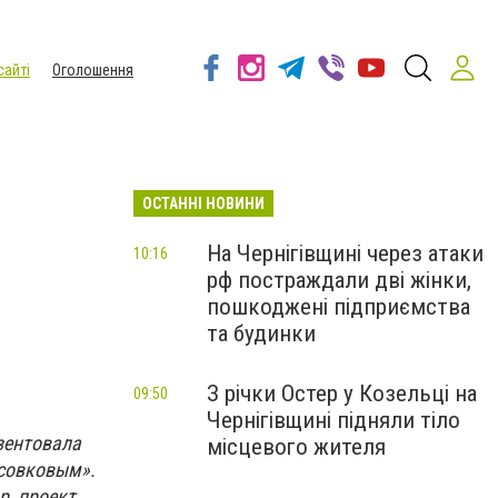
сайті
Оголошення
ОСТАННІ НОВИНИ
На Чернігівщині через атаки
10:16
рф постраждали дві жінки,
пошкоджені підприємства
та будинки
З річки Остер у Козельці на
09:50
Чернігівщині підняли тіло
зентовала
місцевого жителя
«совковым».
р, проект