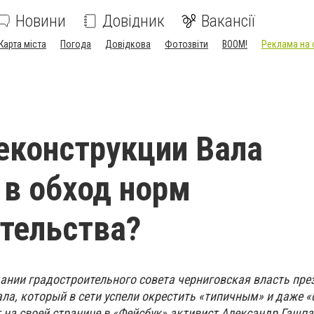
Новини
Довідник
Вакансії
Карта міста
Погода
Довідкова
Фотозвіти
BOOM!
Реклама на 
еконструкции Вала
 в обход норм
тельства?
дании градостроительного совета черниговская власть пре
ала, который в сети успели окрестить «типичным» и даже 
т на своей странице в «Фейсбук» активист Александр Гашпа