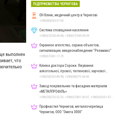
ПІДПРИЄМСТВА ЧЕРНІГОВА
ОН Клінік, медичний центр в Чернігові
+380(80)030-07-00
Система сповіщення населення
+380(67)350-44-68, +380(67)340-49-59
Охранное агентство, охрана объектов,
сигнализация, ввидеонаблюдение "Реламакс"
бще выполнен
+380(67)461-17-70
ривает, что
Клініка доктора Сороки. Лікування:
ключительно
алкогольної, ігрової, тютюнової, харчової
залежностей, неврозів т
+380(50)555-89-98, +380(68)072-66-40
Завод покрівельних та фасадних матеріалів
«МЕТАЛПРОФІЛЬ»
+380(50)255-52-33, +380(67)831-00-07, +380(63)651-47-33
Профнастил Чернигов, металлочерепица
Чернигов, ООО "Омега 3000"