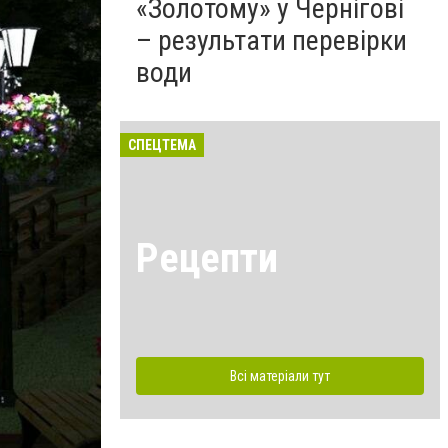
«Золотому» у Чернігові
– результати перевірки
води
СПЕЦТЕМА
Рецепти
Всі матеріали тут