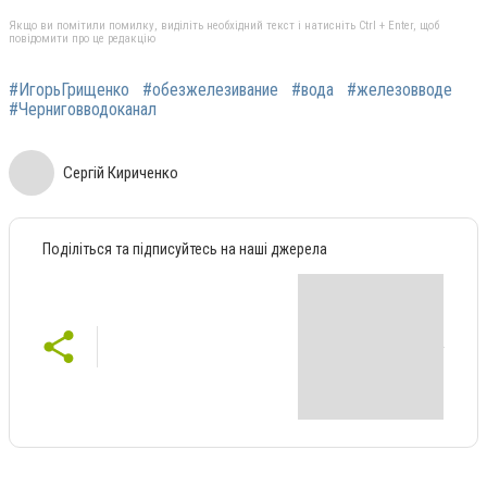
Якщо ви помітили помилку, виділіть необхідний текст і натисніть Ctrl + Enter, щоб
повідомити про це редакцію
#ИгорьГрищенко
#обезжелезивание
#вода
#железовводе
#Черниговводоканал
Сергій Кириченко
Поділіться та підписуйтесь на наші джерела