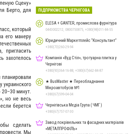
еленую
С
цену»
я Берто, для
ПІДПРИЄМСТВА ЧЕРНІГОВА
ELESA + GANTER, промислова фурнітура
ласс, который
0443002212, 0800750875, +380(98)011-84-55
а его манеру
Юридичний Маркетплейс "Консультант"
отечественных
+380(73)260-29-94
, пригласить
сь захотелось
Компанія «Вуд Стіл», тротуарна плитка у
Чернігові
+380(93)364-16-88, +380(67)662-84-87
ы планировали
★ BusMaster ★ Переобладнання
у украинского
Мікроавтобусів №1
 20–30 минут.
+380(67)599-04-04
», но не весь
Чернігівська Медіа Група ( ЧМГ )
 если берется
+380(67)757-07-30
Завод покрівельних та фасадних матеріалів
тобы сделать
«МЕТАЛПРОФІЛЬ»
 провести. Мы