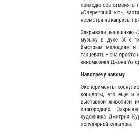
приходилось отменять п
«Очеретяний кіт», зас
несмотря на капризы пр
Закрывали нынешнюю «
музыку в духе 50-х го
быстрым мелодиям и в
танцевать – она просто 
киномюзикл Джона Уотер
Навстречу новому
Эксперименты коснулис
концерты, это еще и 
выставкой живописи ил
иногородних. Закрыв
художника Дмитрия Ку
популярной культуры.