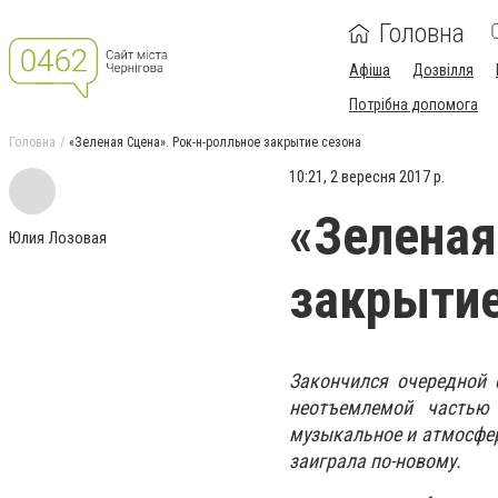
Головна
Афіша
Дозвілля
Потрібна допомога
Головна
«Зеленая Сцена». Рок-н-ролльное закрытие сезона
10:21, 2 вересня 2017 р.
«Зеленая
Юлия Лозовая
закрытие
Закончился очередной 
неотъемлемой частью
музыкальное и атмосфер
заиграла по-новому.