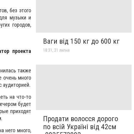
ов, без этого
 для музыки и
угих городов,
Ваги від 150 кг до 600 кг
18:31, 31 липня
атор проекта
мнилась также
е очень много
с аудиторией.
еть на что-то
вечером будет
орые приходят
Продати волосся дорого
.
по всій Україні від 42см
а него много,