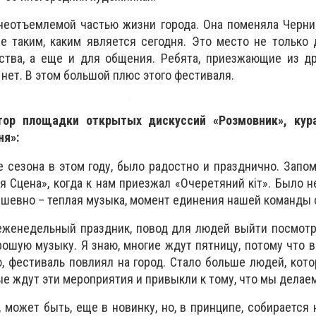
неотъемлемой частью жизни города. Она поменяла Черниг
е таким, каким является сегодня. Это место не только
ства, а еще и для общения. Ребята, приезжающие из др
о нет. В этом большой плюс этого фестиваля.
тор площадки открытых дискуссий «Розмовник», кур
ня»:
 сезона в этом году, было радостно и празднично. Запо
ая
С
цена», когда к нам приезжал «Очеретяний кіт». Было н
ушевно – теплая музыка, момент единения нашей команды 
еженедельный праздник, повод для людей выйти посмотр
рошую музыку. Я знаю, многие ждут пятницу, потому что 
, фестиваль повлиял на город. Стало больше людей, кот
е ждут эти мероприятия и привыкли к тому, что мы делаем
может быть, еще в новинку, но, в принципе, собирается н