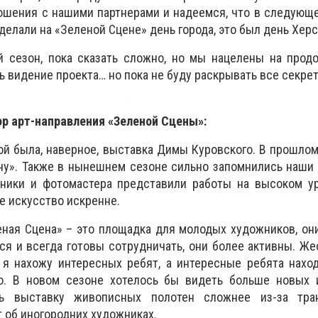
ошения с нашими партнерами и надеемся, что в следующ
сделали на «Зеленой
С
цене» день города, это был день Херс
 сезон, пока сказать сложно, но мы нацелены на продо
ть видение проекта… но пока не буду раскрывать все секре
ор арт-направления «Зеленой
С
цены»:
кой была, наверное, выставка Димы Куровского. В прошлом
ну». Также в нынешнем сезоне сильно запомнились наши
ники и фотомастера представили работы на высоком ур
е искусство искренне.
еная
С
цена» – это площадка для молодых художников, он
я и всегда готовы сотрудничать, они более активны. Же
: я нахожу интересных ребят, а интересные ребята нахо
о. В новом сезоне хотелось бы видеть больше новых 
ть выставку живописных полотен сложнее из-за тран
т об иногородних художниках.