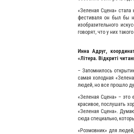
«Зеленая
С
цена» стала 
фестиваля он был бы н
изобразительного искус
говорят, что у них таког
Инна Адруг, координа
«Літера. Відкриті читан
– Запомнилось открытие
самая холодная «Зелен
людей, но все прошло д
«Зеленая Сцена» – это 
красивое, послушать хо
«Зеленая
С
цена». Думаю
сюда специально, которы
«Розмовник» для людей, 