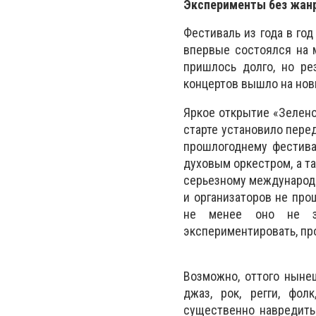
Эксперименты без жан
Фестиваль из года в го
впервые состоялся на 
пришлось долго, но ре
концертов вышло на нов
Яркое открытие «Зелен
старте установило пере
прошлогоднему фестива
духовым оркестром, а т
серьезному международ
и организаторов не пр
не менее оно не за
экспериментировать, про
Возможно, оттого ныне
джаз, рок, регги, фол
существенно навредить