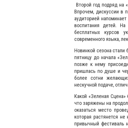
В
торой год подряд
на 
Впрочем, дискуссии в 
аудиторией напоминает
воспитания детей. На
бесплатных курсов у
современного языка, ле
Новинкой сезона стали 
пятницу до начала «Зе
позже к нему присоеди
пришлась по душе и чер
более сотни желающих
нескучной подаче, отли
Какой «Зеленая
С
цена» 
что заряжены на продол
оказаться
место
провед
которая растянется не 
привычный фестиваль н