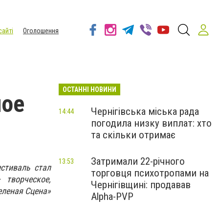
сайті
Оголошення
ОСТАННІ НОВИНИ
ное
Чернігівська міська рада
14:44
погодила низку виплат: хто
та скільки отримає
Затримали 22-річного
13:53
стиваль стал
торговця психотропами на
творческое,
Чернігівщині: продавав
Зеленая
С
цена»
Alpha-PVP