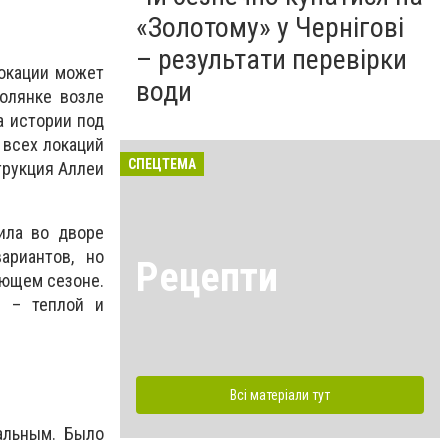
«Золотому» у Чернігові
– результати перевірки
локации может
води
полянке возле
а истории под
 всех локаций
СПЕЦТЕМА
струкция Аллеи
ила во дворе
ариантов, но
Рецепти
ующем сезоне.
й – теплой и
Всі матеріали тут
альным. Было