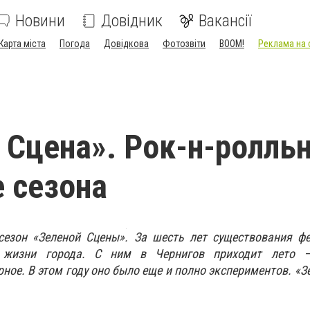
Новини
Довідник
Вакансії
Карта міста
Погода
Довідкова
Фотозвіти
BOOM!
Реклама на 
 Сцена». Рок-н-ролль
 сезона
сезон «Зеленой
С
цены». За шесть лет существования фе
 жизни города. С ним в Чернигов приходит лето – 
ное. В этом году оно было еще и полно экспериментов. «