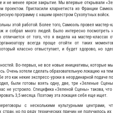
ие и не менее яркое закрытие. Мы впервые открывали «З
 проектом. Пригласили кларнетиста из Франции Самюэл
ересную программу с нашим оркестром Сухопутных войск.
ольны этой работой. Более того, Самюэль провел мастер-к
ж и собрал много людей. Было интересно посмотреть н
 отличается от того, что я видела на мастер-классах 
организатору всегда проще отойти от таких моментов
который классно отвыступает, и будет здорово, но зде
ностей. Во-первых, не все новые инициативы, которые м
ись. Очень хотели сделать образовательную локацию на тем
е это как некие экспресс-уроки в неординарной подаче по
одил, были готовы взять одну, две, три «Зеленые
С
цены
нас не устроило. Специфика «Зеленой
С
цены» такова, что
рировать 3,5 месяца. Поэтому эта локация себя еще ищет.
ереговоры с несколькими культурными центрами, ч
х стран, но по ряду технических причин не получилось их