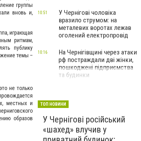
пление группы
У Чернігові чоловіка
хали вновь и,
10:51
вразило струмом: на
металевих воротах лежав
уппа, играющая
оголений електропровід
нным ритмам,
лять публику
На Чернігівщині через атаки
10:16
лжение темы –
рф постраждали дві жінки,
пошкоджені підприємства
та будинки
это не только
провождается
х, местных и
ТОП НОВИНИ
рниговского
У Чернігові російський
ению образов
«шахед» влучив у
приватний будинок: