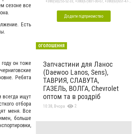
+380(50)255-52-33, +380(67)831-00-07, +380(63)651-47-33
ем сезоне все
она.
Додати підприємство
лжение. Есть
ты.
ОГОЛОШЕННЯ
 году он тоже
Запчастини для Ланос
 черниговские
(Daewoo Lanos, Sens),
овне. Ребята
ТАВРИЯ, СЛАВУТА,
ГАЗЕЛЬ, ВОЛГА, Chevrolet
оптом та в роздріб
и всегда ищут
сткого отбора
2
10:38, Вчора
дят меня. Все
имен, больше
спортировки,