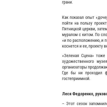
грани.
Как показал опыт «доч
пойти на пользу проек
Пятницкой церкви, затем
муралом с китом. По сл
«и по расположению, и п
коснется и ее, проекту 
«Зеленая
С
цена» тоже 
художественного музе
организаторы продолжаю
Где бы ни проходил ф
гостеприимной.
Леся Федоренко, руков
– Этот сезон запомнил