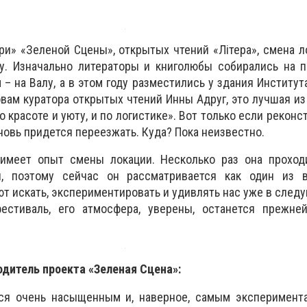
ери» «Зеленой
С
цены», открытых чтений «Літера», смена 
ту. Изначально литераторы и книголюбы собирались на 
 – на Валу, а в этом году разместились у здания Институт
овам куратора открытых чтений Инны Адруг, это лучшая из
о красоте и уюту, и по логистике». Вот только если рекон
вновь придется переезжать. Куда? Пока неизвестно.
имеет опыт смены локации. Несколько раз она проход
я, поэтому сейчас он рассматривается как один из в
т искать, экспериментировать и удивлять нас уже в след
естиваль, его атмосфера, уверены, останется прежне
одитель проекта «Зеленая
С
цена»:
ся очень насыщенным и, наверное, самым эксперимент