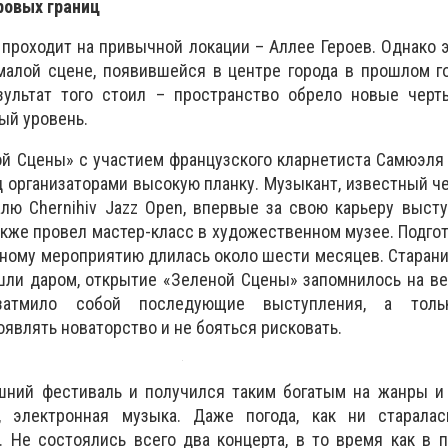
ровых границ
д проходит на привычной локации – Аллее Героев. Однако 
малой сцене, появившейся в центре города в прошлом г
зультат того стоил – пространство обрело новые черты
ый уровень.
ой
Сц
ены» с участием французского кларнетиста Самюэля
д организаторами высокую планку. Музыкант, известный ч
лю Chernihiv Jazz Open, впервые за свою карьеру выст
акже провел мастер-класс в художественном музее. Подгот
ному мероприятию длилась около шести месяцев. Старан
ошли даром, открытие «Зеленой
С
цены» запомнилось на ве
тмило собой последующие выступления, а толь
являть новаторство и не бояться рисковать.
шний фестиваль и получился таким богатым на жанры и 
к, электронная музыка. Даже погода, как ни старалас
. Не состоялись всего два концерта, в то время как в