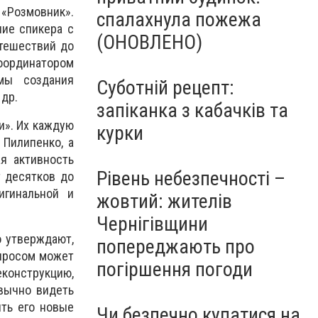
 «Розмовник».
спалахнула пожежа
ние спикера с
(ОНОВЛЕНО)
утешествий до
оординатором
мы создания
Суботній рецепт:
 др.
запіканка з кабачків та
и». Их каждую
курки
 Пилипенко, а
я активность
Рівень небезпечності –
т десятков до
игинальной и
жовтий: жителів
Чернігівщини
о утверждают,
попереджають про
опросом может
погіршення погоди
конструкцию,
ивычно видеть
ыть его новые
Чи безпечно купатися на