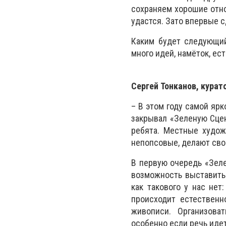
сохраняем хорошие отн
удастся. Зато впервые 
Каким будет следующий
много идей, намёток, ес
Сергей Тонканов, курат
– В этом году самой яр
закрывал «Зеленую
С
це
ребята. Местные худож
непопсовые, делают сво
В первую очередь «Зел
возможность выставитьс
как такового у нас нет
происходит естественн
живописи. Организова
особенно если речь иде