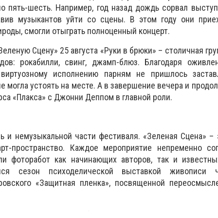
о пять-шесть. Например, год назад дождь сорвал высту
тавив музыкантов уйти со сцены. В этом году они прие
ироды, смогли отыграть полноценный концерт.
Зеленую
С
цену» 25 августа «Руки в брюки» – столичная гр
дов: рокабилли, свинг, джамп-блюз. Благодаря оживле
иртуозному исполнению парням не пришлось застав
не могла устоять на месте. А в завершение вечера и продо
са «Плакса» с Джонни Деппом в главной роли.
ь и немузыкальной части фестиваля. «Зеленая
С
цена» – 
арт-пространство. Каждое мероприятие непременно со
и фоторабот как начинающих авторов, так и известны
ался сезон психоделической выставкой живописи че
ровского «Защитная пленка», посвященной переосмысл