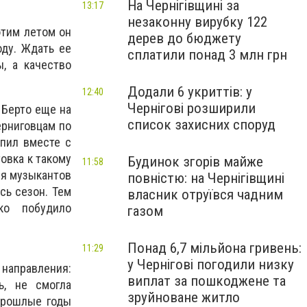
На Чернігівщині за
13:17
незаконну вирубку 122
этим летом он
дерев до бюджету
оду. Ждать ее
сплатили понад 3 млн грн
, а качество
Додали 6 укриттів: у
12:40
Чернігові розширили
 Берто еще на
список захисних споруд
ерниговцам по
упил вместе с
овка к такому
Будинок згорів майже
11:58
ия музыкантов
повністю: на Чернігівщині
сь сезон. Тем
власник отруївся чадним
ко побудило
газом
Понад 6,7 мільйона гривень:
11:29
у Чернігові погодили низку
направления:
виплат за пошкоджене та
ь, не смогла
зруйноване житло
 прошлые годы