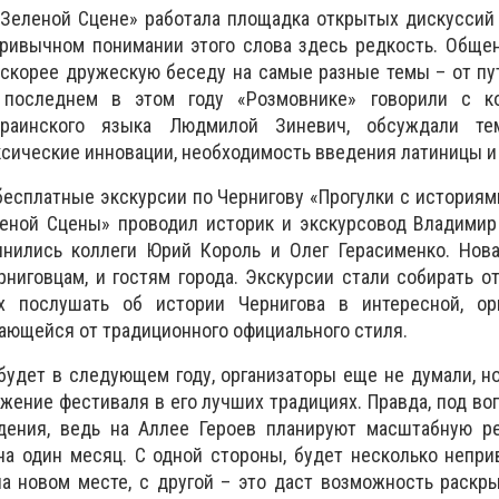
«Зеленой
С
цене» работала площадка открытых дискуссий
привычном понимании этого слова здесь редкость. Обще
 скорее дружескую беседу на самые разные темы – от п
 последнем в этом году «Розмовнике» говорили с к
краинского языка Людмилой Зиневич, обсуждали те
ксические инновации, необходимость введения латиницы и
бесплатные экскурсии по Чернигову «Прогулки с историям
леной
С
цены» проводил историк и экскурсовод Владимир
нились коллеги Юрий Король и Олег Герасименко. Нова
ниговцам, и гостям города. Экскурсии стали собирать о
 послушать об истории Чернигова в интересной, ор
чающейся от традиционного официального стиля.
будет в следующем году, организаторы еще не думали, н
жение фестиваля в его лучших традициях. Правда, под в
ения, ведь на Аллее Героев планируют масштабную ре
на один месяц. С одной стороны, будет несколько непр
а новом месте, с другой – это даст возможность раскр